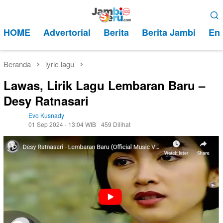
Loncat
Menu
ke
Mobile
HOME
Advertorial
Berita
Berita Jambi
Ent
konten
Beranda
lyric lagu
Lawas, Lirik Lagu Lembaran Baru –
Desy Ratnasari
Evo Kusnady
01 Sep 2024 - 13:04 WIB
459 Dilihat