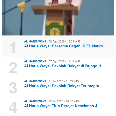
1
08 Agu 2026 - 13:39 WIB
AL HARIS WAYS
Al Haris Ways: Bersama Cegah IRET, Narko…
2
07 Agu 2026 - 14:11 WIB
AL HARIS WAYS
Al Haris Ways: Sekolah Rakyat di Bungo H…
3
31 Jul 2026 - 11:35 WIB
AL HARIS WAYS
Al Haris Ways: Sekolah Rakyat Terintegra…
4
22 Jul 2026 - 14:07 WIB
AL HARIS WAYS
Al Haris Ways: Titip Derajat Kesehatan J…