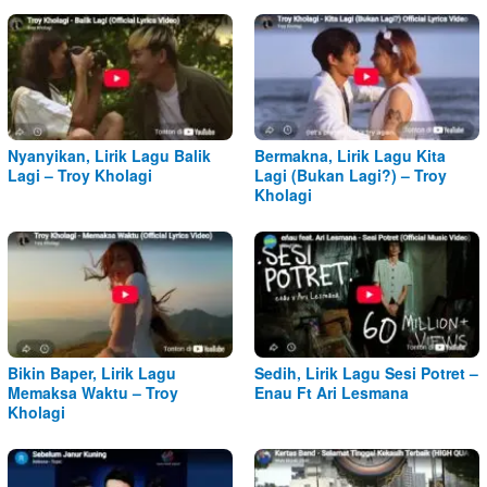
Nyanyikan, Lirik Lagu Balik
Bermakna, Lirik Lagu Kita
Lagi – Troy Kholagi
Lagi (Bukan Lagi?) – Troy
Kholagi
Bikin Baper, Lirik Lagu
Sedih, Lirik Lagu Sesi Potret –
Memaksa Waktu – Troy
Enau Ft Ari Lesmana
Kholagi