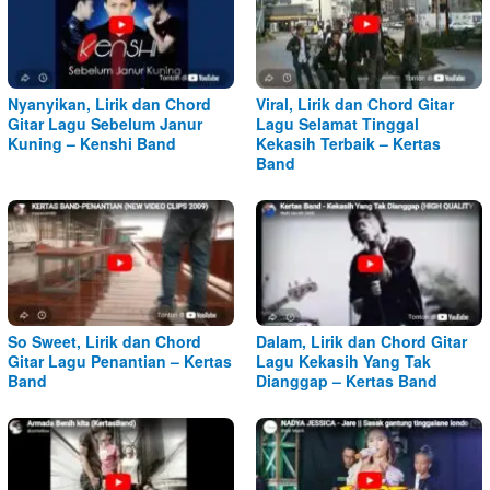
Nyanyikan, Lirik dan Chord
Viral, Lirik dan Chord Gitar
Gitar Lagu Sebelum Janur
Lagu Selamat Tinggal
Kuning – Kenshi Band
Kekasih Terbaik – Kertas
Band
So Sweet, Lirik dan Chord
Dalam, Lirik dan Chord Gitar
Gitar Lagu Penantian – Kertas
Lagu Kekasih Yang Tak
Band
Dianggap – Kertas Band