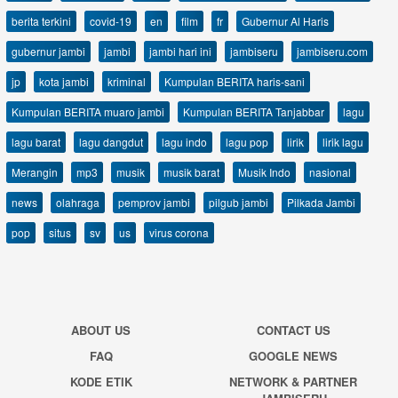
berita terkini
covid-19
en
film
fr
Gubernur Al Haris
gubernur jambi
jambi
jambi hari ini
jambiseru
jambiseru.com
jp
kota jambi
kriminal
Kumpulan BERITA haris-sani
Kumpulan BERITA muaro jambi
Kumpulan BERITA Tanjabbar
lagu
lagu barat
lagu dangdut
lagu indo
lagu pop
lirik
lirik lagu
Merangin
mp3
musik
musik barat
Musik Indo
nasional
news
olahraga
pemprov jambi
pilgub jambi
Pilkada Jambi
pop
situs
sv
us
virus corona
ABOUT US
CONTACT US
FAQ
GOOGLE NEWS
KODE ETIK
NETWORK & PARTNER