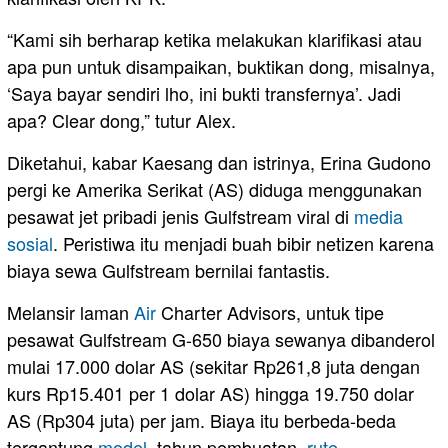
“Kami sih berharap ketika melakukan klarifikasi atau
apa pun untuk disampaikan, buktikan dong, misalnya,
‘Saya bayar sendiri lho, ini bukti transfernya’. Jadi
apa? Clear dong,” tutur Alex.
Diketahui, kabar Kaesang dan istrinya, Erina Gudono
pergi ke Amerika Serikat (AS) diduga menggunakan
pesawat jet pribadi jenis Gulfstream viral di
media
sosial
. Peristiwa itu menjadi buah bibir netizen karena
biaya sewa Gulfstream bernilai fantastis.
Melansir laman
Air
Charter Advisors, untuk tipe
pesawat Gulfstream G-650 biaya sewanya dibanderol
mulai 17.000 dolar AS (sekitar Rp261,8 juta dengan
kurs Rp15.401 per 1 dolar AS) hingga 19.750 dolar
AS (Rp304 juta) per jam. Biaya itu berbeda-beda
tergantung
model
, tahun pembuatan,
rute