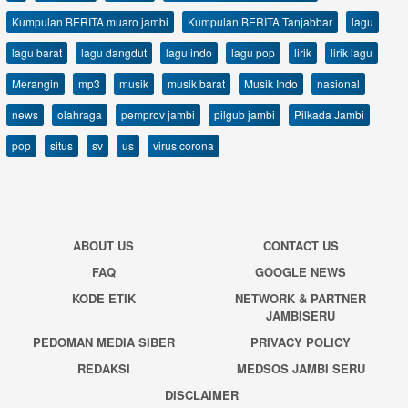
Kumpulan BERITA muaro jambi
Kumpulan BERITA Tanjabbar
lagu
lagu barat
lagu dangdut
lagu indo
lagu pop
lirik
lirik lagu
Merangin
mp3
musik
musik barat
Musik Indo
nasional
news
olahraga
pemprov jambi
pilgub jambi
Pilkada Jambi
pop
situs
sv
us
virus corona
ABOUT US
CONTACT US
FAQ
GOOGLE NEWS
KODE ETIK
NETWORK & PARTNER
JAMBISERU
PEDOMAN MEDIA SIBER
PRIVACY POLICY
REDAKSI
MEDSOS JAMBI SERU
DISCLAIMER