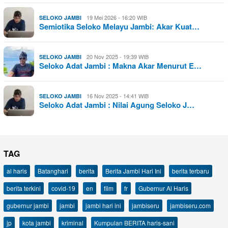
19 Mei 2026 - 16:20 WIB
SELOKO JAMBI
Semiotika Seloko Melayu Jambi: Akar Kuat…
20 Nov 2025 - 19:39 WIB
SELOKO JAMBI
Seloko Adat Jambi : Makna Akar Menurut E…
16 Nov 2025 - 14:41 WIB
SELOKO JAMBI
Seloko Adat Jambi : Nilai Agung Seloko J…
TAG
al haris
Batanghari
berita
Berita Jambi Hari Ini
berita terbaru
berita terkini
covid-19
en
film
fr
Gubernur Al Haris
gubernur jambi
jambi
jambi hari ini
jambiseru
jambiseru.com
jp
kota jambi
kriminal
Kumpulan BERITA haris-sani