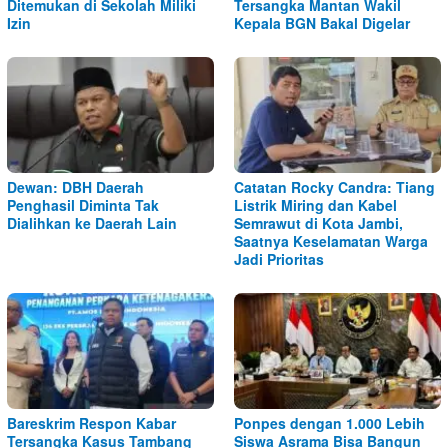
Ditemukan di Sekolah Miliki
Tersangka Mantan Wakil
Izin
Kepala BGN Bakal Digelar
Dewan: DBH Daerah
Catatan Rocky Candra: Tiang
Penghasil Diminta Tak
Listrik Miring dan Kabel
Dialihkan ke Daerah Lain
Semrawut di Kota Jambi,
Saatnya Keselamatan Warga
Jadi Prioritas
Bareskrim Respon Kabar
Ponpes dengan 1.000 Lebih
Tersangka Kasus Tambang
Siswa Asrama Bisa Bangun