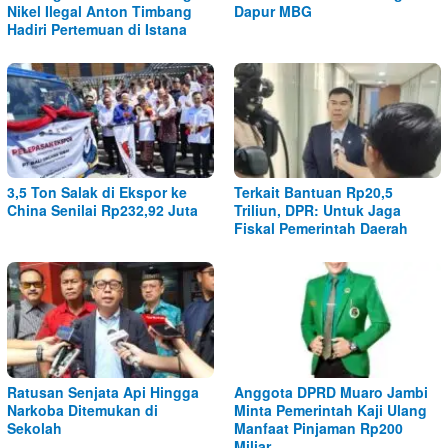
Nikel Ilegal Anton Timbang
Dapur MBG
Hadiri Pertemuan di Istana
3,5 Ton Salak di Ekspor ke
Terkait Bantuan Rp20,5
China Senilai Rp232,92 Juta
Triliun, DPR: Untuk Jaga
Fiskal Pemerintah Daerah
Ratusan Senjata Api Hingga
Anggota DPRD Muaro Jambi
Narkoba Ditemukan di
Minta Pemerintah Kaji Ulang
Sekolah
Manfaat Pinjaman Rp200
Miliar