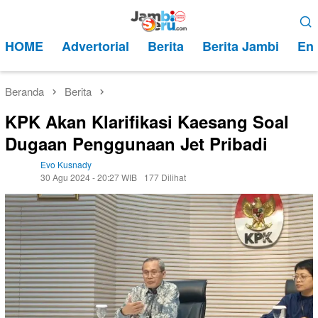
Loncat
Menu
ke
Mobile
HOME
Advertorial
Berita
Berita Jambi
Ent
konten
Beranda
Berita
KPK Akan Klarifikasi Kaesang Soal
Dugaan Penggunaan Jet Pribadi
Evo Kusnady
30 Agu 2024 - 20:27 WIB
177 Dilihat