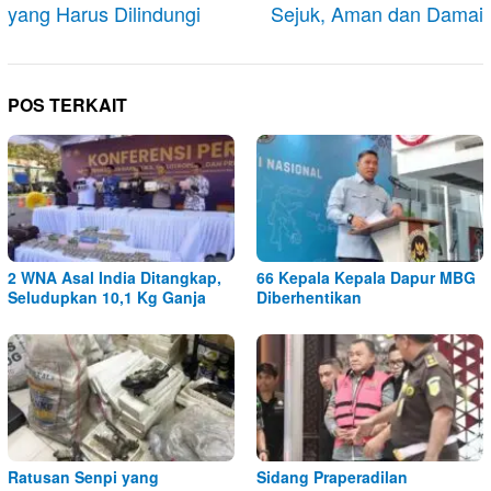
yang Harus Dilindungi
Sejuk, Aman dan Damai
POS TERKAIT
2 WNA Asal India Ditangkap,
66 Kepala Kepala Dapur MBG
Seludupkan 10,1 Kg Ganja
Diberhentikan
Ratusan Senpi yang
Sidang Praperadilan