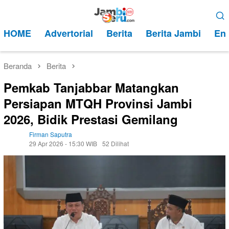
Loncat
Menu
ke
Mobile
HOME
Advertorial
Berita
Berita Jambi
Ent
konten
Beranda
Berita
Pemkab Tanjabbar Matangkan
Persiapan MTQH Provinsi Jambi
2026, Bidik Prestasi Gemilang
Firman Saputra
29 Apr 2026 - 15:30 WIB
52 Dilihat