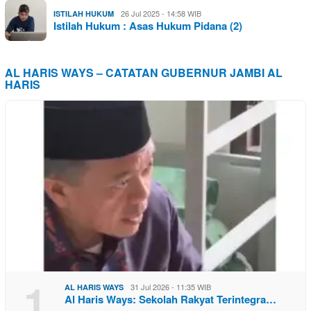
26 Jul 2025 - 14:58 WIB
ISTILAH HUKUM
Istilah Hukum : Asas Hukum Pidana (2)
AL HARIS WAYS – CATATAN GUBERNUR JAMBI AL
HARIS
1
31 Jul 2026 - 11:35 WIB
AL HARIS WAYS
Al Haris Ways: Sekolah Rakyat Terintegra…