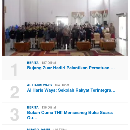
1
187 Dilihat
BERITA
Bujang Zuar Hadiri Pelantikan Persatuan …
2
164 Dilihat
AL HARIS WAYS
Al Haris Ways: Sekolah Rakyat Terintegra…
3
156 Dilihat
BERITA
Bukan Cuma TNI! Mensesneg Buka Suara:
Gu…
149 Dilihat
MUARO JAMBI