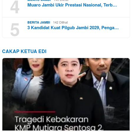
4
Muaro Jambi Ukir Prestasi Nasional, Terb…
5
142 Dilihat
BERITA JAMBI
3 Kandidat Kuat Pilgub Jambi 2029, Penga…
CAKAP KETUA EDI