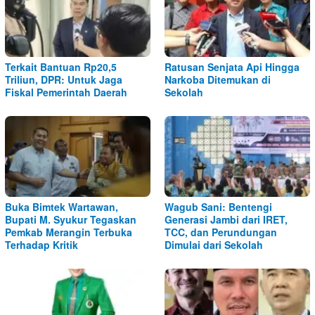
Terkait Bantuan Rp20,5
Ratusan Senjata Api Hingga
Triliun, DPR: Untuk Jaga
Narkoba Ditemukan di
Fiskal Pemerintah Daerah
Sekolah
Buka Bimtek Wartawan,
Wagub Sani: Bentengi
Bupati M. Syukur Tegaskan
Generasi Jambi dari IRET,
Pemkab Merangin Terbuka
TCC, dan Perundungan
Terhadap Kritik
Dimulai dari Sekolah