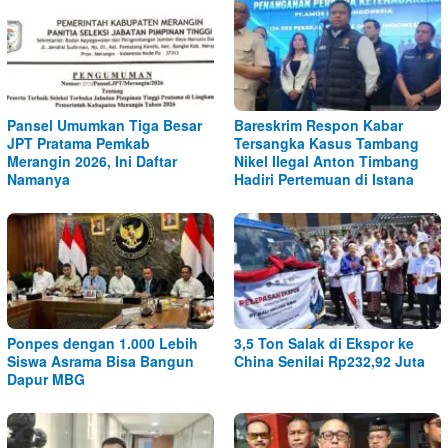
Pansel Umumkan Tiga Besar
Bareskrim Respon Kabar
JPT Pratama Pemkab
Tersangka Kasus Tambang
Merangin 2026, Ini Daftar
Nikel Ilegal Anton Timbang
Namanya
Hadiri Pertemuan di Istana
Ponpes dengan 1.000 Lebih
3,5 Ton Salak di Ekspor ke
Siswa Asrama Bisa Bangun
China Senilai Rp232,92 Juta
Dapur MBG