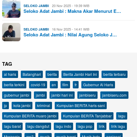
20 Nov 2025 - 19:39 WIB
SELOKO JAMBI
Seloko Adat Jambi : Makna Akar Menurut E…
16 Nov 2025 - 14:41 WIB
SELOKO JAMBI
Seloko Adat Jambi : Nilai Agung Seloko J…
TAG
al haris
Batanghari
berita
Berita Jambi Hari Ini
berita terbaru
berita terkini
covid-19
en
film
fr
Gubernur Al Haris
gubernur jambi
jambi
jambi hari ini
jambiseru
jambiseru.com
jp
kota jambi
kriminal
Kumpulan BERITA haris-sani
Kumpulan BERITA muaro jambi
Kumpulan BERITA Tanjabbar
lagu
lagu barat
lagu dangdut
lagu indo
lagu pop
lirik
lirik lagu
Merangin
mp3
musik
musik barat
Musik Indo
nasional