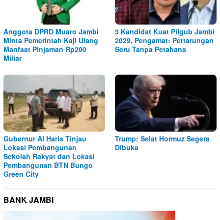
Anggota DPRD Muaro Jambi
3 Kandidat Kuat Pilgub Jambi
Minta Pemerintah Kaji Ulang
2029, Pengamat: Pertarungan
Manfaat Pinjaman Rp200
Seru Tanpa Petahana
Miliar
Gubernur Al Haris Tinjau
Trump: Selat Hormuz Segera
Lokasi Pembangunan
Dibuka
Sekolah Rakyat dan Lokasi
Pembangunan BTN Bungo
Green City
BANK JAMBI