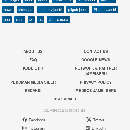
news
olahraga
pemprov jambi
pilgub jambi
Pilkada Jambi
pop
situs
sv
us
virus corona
ABOUT US
CONTACT US
FAQ
GOOGLE NEWS
KODE ETIK
NETWORK & PARTNER
JAMBISERU
PEDOMAN MEDIA SIBER
PRIVACY POLICY
REDAKSI
MEDSOS JAMBI SERU
DISCLAIMER
JARINGAN SOCIAL
Facebook
Twitter
Instagram
Linkedin