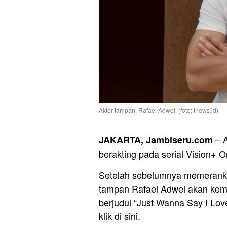
Aktor tampan, Rafael Adwel. (foto: inews.id)
– A
JAKARTA, Jambiseru.com
berakting pada serial Vision+ O
Setelah sebelumnya memerankan 
tampan Rafael Adwel akan kemb
berjudul “Just Wanna Say I Lo
klik di sini.