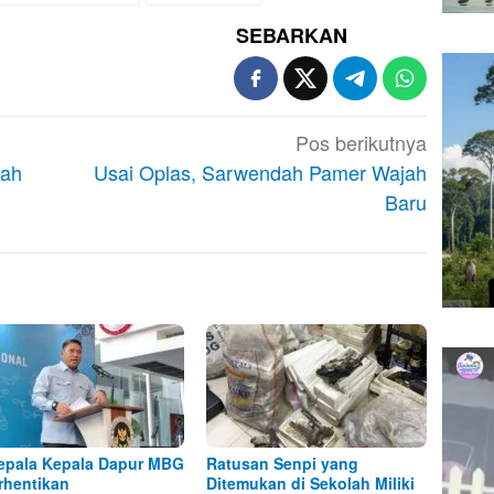
SEBARKAN
Pos berikutnya
mah
Usai Oplas, Sarwendah Pamer Wajah
Baru
epala Kepala Dapur MBG
Ratusan Senpi yang
rhentikan
Ditemukan di Sekolah Miliki