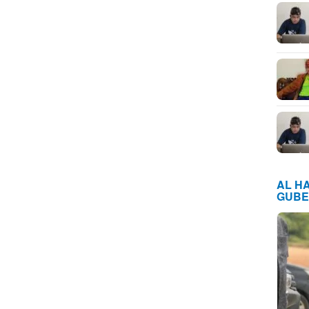
AL H
GUBE