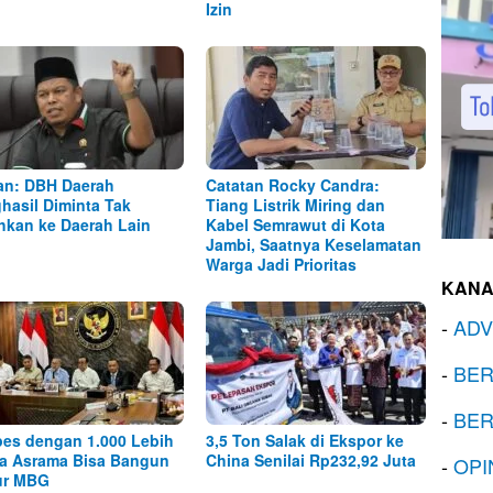
Izin
n: DBH Daerah
Catatan Rocky Candra:
hasil Diminta Tak
Tiang Listrik Miring dan
ihkan ke Daerah Lain
Kabel Semrawut di Kota
Jambi, Saatnya Keselamatan
Warga Jadi Prioritas
KANA
-
ADV
-
BER
-
BER
es dengan 1.000 Lebih
3,5 Ton Salak di Ekspor ke
a Asrama Bisa Bangun
China Senilai Rp232,92 Juta
-
OPI
ur MBG