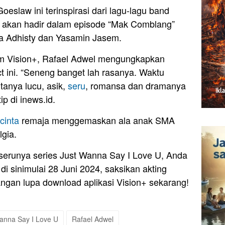
oeslaw ini terinspirasi dari lagu-lagu band
el akan hadir dalam episode “Mak Comblang”
a Adhisty dan Yasamin Jasem.
im Vision+, Rafael Adwel mengungkapkan
ct ini. “Seneng banget lah rasanya. Waktu
itanya lucu, asik,
seru
, romansa dan dramanya
ip di inews.id.
cinta
remaja menggemaskan ala anak SMA
lgia.
erunya series Just Wanna Say I Love U, Anda
di sinimulai 28 Juni 2024, saksikan akting
ngan lupa download aplikasi Vision+ sekarang!
anna Say I Love U
Rafael Adwel