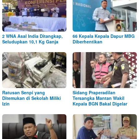
2 WNA Asal India Ditangkap,
66 Kepala Kepala Dapur MBG
Seludupkan 10,1 Kg Ganja
Diberhentikan
Ratusan Senpi yang
Sidang Praperadilan
Ditemukan di Sekolah Miliki
Tersangka Mantan Wakil
Izin
Kepala BGN Bakal Digelar