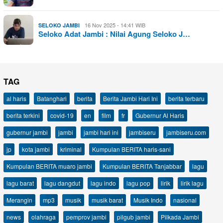
16 Nov 2025 - 14:41 WIB
SELOKO JAMBI
Seloko Adat Jambi : Nilai Agung Seloko J…
TAG
al haris
Batanghari
berita
Berita Jambi Hari Ini
berita terbaru
berita terkini
covid-19
en
film
fr
Gubernur Al Haris
gubernur jambi
jambi
jambi hari ini
jambiseru
jambiseru.com
jp
kota jambi
kriminal
Kumpulan BERITA haris-sani
Kumpulan BERITA muaro jambi
Kumpulan BERITA Tanjabbar
lagu
lagu barat
lagu dangdut
lagu indo
lagu pop
lirik
lirik lagu
Merangin
mp3
musik
musik barat
Musik Indo
nasional
news
olahraga
pemprov jambi
pilgub jambi
Pilkada Jambi