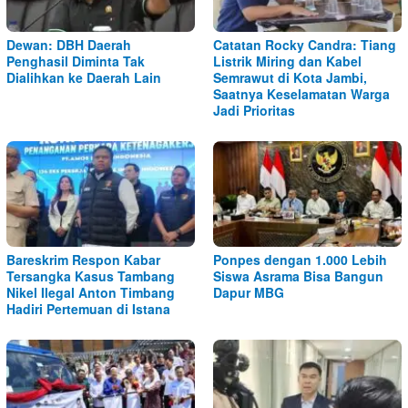
Dewan: DBH Daerah
Catatan Rocky Candra: Tiang
Penghasil Diminta Tak
Listrik Miring dan Kabel
Dialihkan ke Daerah Lain
Semrawut di Kota Jambi,
Saatnya Keselamatan Warga
Jadi Prioritas
Bareskrim Respon Kabar
Ponpes dengan 1.000 Lebih
Tersangka Kasus Tambang
Siswa Asrama Bisa Bangun
Nikel Ilegal Anton Timbang
Dapur MBG
Hadiri Pertemuan di Istana