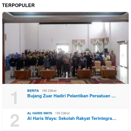
TERPOPULER
1
180 Dilihat
BERITA
Bujang Zuar Hadiri Pelantikan Persatuan …
2
159 Dilihat
AL HARIS WAYS
Al Haris Ways: Sekolah Rakyat Terintegra…