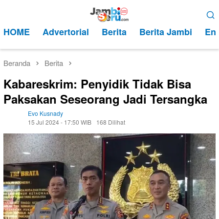
Loncat
Menu
ke
Mobile
HOME
Advertorial
Berita
Berita Jambi
Ent
konten
Beranda
Berita
Kabareskrim: Penyidik Tidak Bisa
Paksakan Seseorang Jadi Tersangka
Evo Kusnady
15 Jul 2024 - 17:50 WIB
168 Dilihat