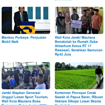
Menkeu Purbaya: Penjualan
Wali Kota Jambi Maulana
Mobil Naik
Bertakziah ke Rumah Duka
Almarhum Ketua RT 17
Rawasari, Serahkan Santunan
Rp42 Juta
Jambi Siapkan Generasi
Kementan Percepat Cetak
Unggul Lewat Sport Tourism,
Sawah di Papua Barat, Ribuan
Wali Kota Maulana Buka
Hektare Dikejar Lewat Skema