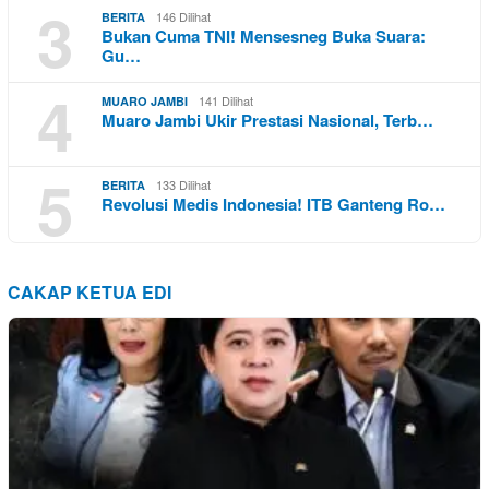
3
146 Dilihat
BERITA
Bukan Cuma TNI! Mensesneg Buka Suara:
Gu…
4
141 Dilihat
MUARO JAMBI
Muaro Jambi Ukir Prestasi Nasional, Terb…
5
133 Dilihat
BERITA
Revolusi Medis Indonesia! ITB Ganteng Ro…
CAKAP KETUA EDI