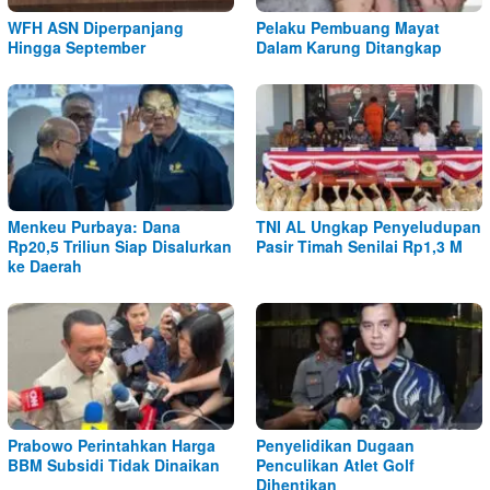
WFH ASN Diperpanjang
Pelaku Pembuang Mayat
Hingga September
Dalam Karung Ditangkap
Menkeu Purbaya: Dana
TNI AL Ungkap Penyeludupan
Rp20,5 Triliun Siap Disalurkan
Pasir Timah Senilai Rp1,3 M
ke Daerah
Prabowo Perintahkan Harga
Penyelidikan Dugaan
BBM Subsidi Tidak Dinaikan
Penculikan Atlet Golf
Dihentikan