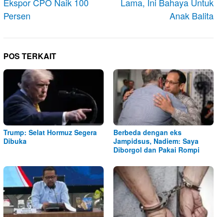
Ekspor CPO Naik 100
Lama, Ini Bahaya Untuk
Persen
Anak Balita
POS TERKAIT
Trump: Selat Hormuz Segera
Berbeda dengan eks
Dibuka
Jampidsus, Nadiem: Saya
Diborgol dan Pakai Rompi