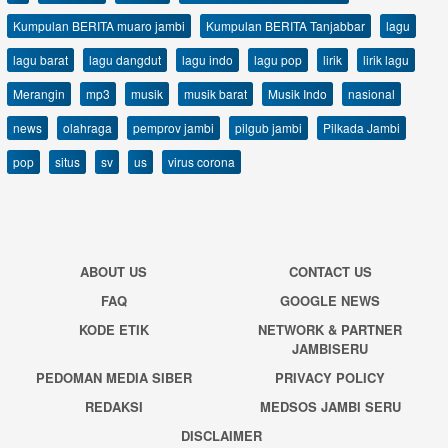
Kumpulan BERITA muaro jambi
Kumpulan BERITA Tanjabbar
lagu
lagu barat
lagu dangdut
lagu indo
lagu pop
lirik
lirik lagu
Merangin
mp3
musik
musik barat
Musik Indo
nasional
news
olahraga
pemprov jambi
pilgub jambi
Pilkada Jambi
pop
situs
sv
us
virus corona
ABOUT US
CONTACT US
FAQ
GOOGLE NEWS
KODE ETIK
NETWORK & PARTNER
JAMBISERU
PEDOMAN MEDIA SIBER
PRIVACY POLICY
REDAKSI
MEDSOS JAMBI SERU
DISCLAIMER