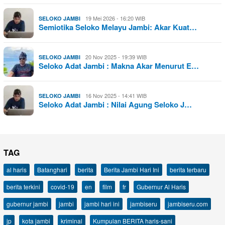
19 Mei 2026 - 16:20 WIB
SELOKO JAMBI
Semiotika Seloko Melayu Jambi: Akar Kuat…
20 Nov 2025 - 19:39 WIB
SELOKO JAMBI
Seloko Adat Jambi : Makna Akar Menurut E…
16 Nov 2025 - 14:41 WIB
SELOKO JAMBI
Seloko Adat Jambi : Nilai Agung Seloko J…
TAG
al haris
Batanghari
berita
Berita Jambi Hari Ini
berita terbaru
berita terkini
covid-19
en
film
fr
Gubernur Al Haris
gubernur jambi
jambi
jambi hari ini
jambiseru
jambiseru.com
jp
kota jambi
kriminal
Kumpulan BERITA haris-sani