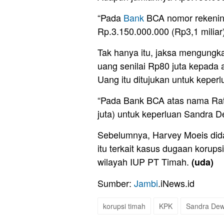
“Pada
Bank
BCA nomor rekenin
Rp.3.150.000.000 (Rp3,1 miliar),
Tak hanya itu, jaksa mengungk
uang senilai Rp80 juta kepada 
Uang itu ditujukan untuk keperlu
“Pada Bank BCA atas nama Rat
juta) untuk keperluan Sandra De
Sebelumnya, Harvey Moeis di
itu terkait kasus dugaan korups
wilayah IUP PT Timah.
(uda)
Sumber:
Jambi
.iNews.id
korupsi timah
KPK
Sandra Dew