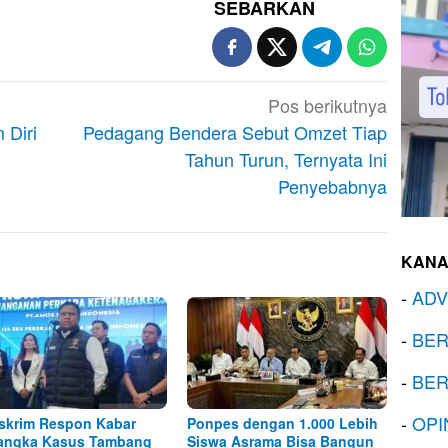
SEBARKAN
Pos berikutnya
Diri
Pedagang Bendera Sebut Omzet Tiap
Tahun Turun, Ternyata Ini
Penyebabnya
KANA
-
ADV
-
BER
-
BER
-
OPI
skrim Respon Kabar
Ponpes dengan 1.000 Lebih
angka Kasus Tambang
Siswa Asrama Bisa Bangun