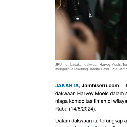
JPU membacakan dakwaan Harvey Moeis. Terung
mengalir ke rekening Sandra Dewi. Foto: Jamb
– 
JAKARTA
, Jambiseru.com
dakwaan Harvey Moeis dalam si
niaga komoditas timah di wila
Rabu (14/8/2024).
Dalam dakwaan itu terungkap a