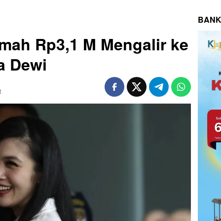
BANK
mah Rp3,1 M Mengalir ke
a Dewi
t