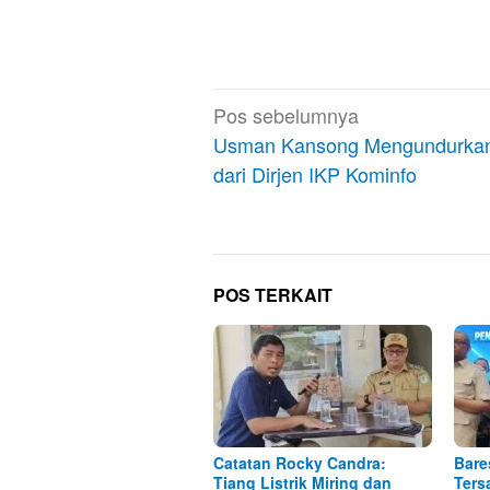
Navigasi
Pos sebelumnya
pos
Usman Kansong Mengundurkan 
dari Dirjen IKP Kominfo
POS TERKAIT
Catatan Rocky Candra:
Bare
Tiang Listrik Miring dan
Ters