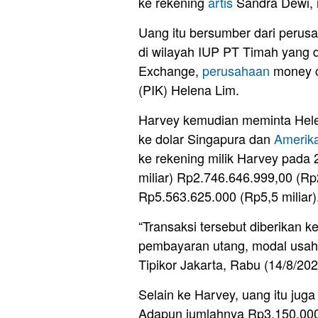
ke rekening
artis
Sandra Dewi, i
Uang itu bersumber dari perus
di wilayah IUP PT Timah yang d
Exchange,
perusahaan
money c
(PIK) Helena Lim.
Harvey kemudian meminta Helen
ke dolar Singapura dan
Amerik
ke rekening milik Harvey pada
miliar) Rp2.746.646.999,00 (Rp2
Rp5.563.625.000 (Rp5,5 miliar)
“Transaksi tersebut diberikan k
pembayaran utang, modal usaha
Tipikor Jakarta, Rabu (14/8/202
Selain ke Harvey, uang itu jug
Adapun jumlahnya Rp3.150.000.