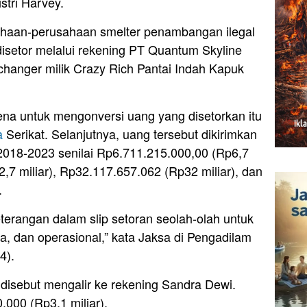
stri Harvey.
ahaan-perusahaan smelter penambangan ilegal
isetor melalui rekening PT Quantum Skyline
hanger milik Crazy Rich Pantai Indah Kapuk
a untuk mengonversi uang yang disetorkan itu
a
Serikat. Selanjutnya, uang tersebut dikirimkan
 2018-2023 senilai Rp6.711.215.000,00 (Rp6,7
,7 miliar), Rp32.117.657.062 (Rp32 miliar), dan
.
eterangan dalam slip setoran seolah-olah untuk
, dan operasional,” kata Jaksa di Pengadilam
4).
a disebut mengalir ke rekening Sandra Dewi.
000 (Rp3,1 miliar).