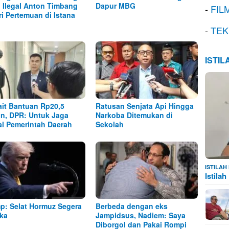
l Ilegal Anton Timbang
Dapur MBG
-
FIL
ri Pertemuan di Istana
-
TEK
ISTI
ait Bantuan Rp20,5
Ratusan Senjata Api Hingga
iun, DPR: Untuk Jaga
Narkoba Ditemukan di
al Pemerintah Daerah
Sekolah
ISTILA
Istila
p: Selat Hormuz Segera
Berbeda dengan eks
ka
Jampidsus, Nadiem: Saya
Diborgol dan Pakai Rompi