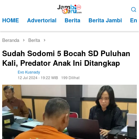
Loncat
Menu
ke
Mobile
HOME
Advertorial
Berita
Berita Jambi
Ent
konten
Beranda
Berita
Sudah Sodomi 5 Bocah SD Puluhan
Kali, Predator Anak Ini Ditangkap
Evo Kusnady
12 Jul 2024 - 19:22 WIB
199 Dilihat