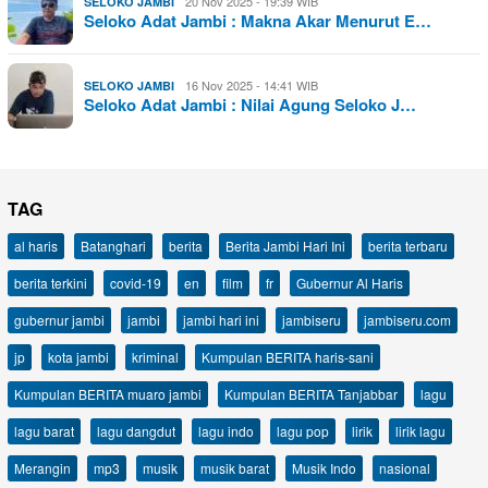
20 Nov 2025 - 19:39 WIB
SELOKO JAMBI
Seloko Adat Jambi : Makna Akar Menurut E…
16 Nov 2025 - 14:41 WIB
SELOKO JAMBI
Seloko Adat Jambi : Nilai Agung Seloko J…
TAG
al haris
Batanghari
berita
Berita Jambi Hari Ini
berita terbaru
berita terkini
covid-19
en
film
fr
Gubernur Al Haris
gubernur jambi
jambi
jambi hari ini
jambiseru
jambiseru.com
jp
kota jambi
kriminal
Kumpulan BERITA haris-sani
Kumpulan BERITA muaro jambi
Kumpulan BERITA Tanjabbar
lagu
lagu barat
lagu dangdut
lagu indo
lagu pop
lirik
lirik lagu
Merangin
mp3
musik
musik barat
Musik Indo
nasional