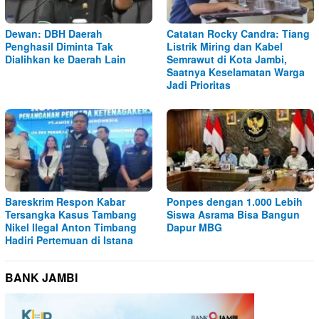
Dewan: DBH Daerah
Catatan Rocky Candra: Tiang
Penghasil Diminta Tak
Listrik Miring dan Kabel
Dialihkan ke Daerah Lain
Semrawut di Kota Jambi,
Saatnya Keselamatan Warga
Jadi Prioritas
Bareskrim Respon Kabar
Ponpes dengan 1.000 Lebih
Tersangka Kasus Tambang
Siswa Asrama Bisa Bangun
Nikel Ilegal Anton Timbang
Dapur MBG
Hadiri Pertemuan di Istana
BANK JAMBI