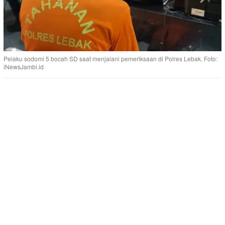
Pelaku sodomi 5 bocah SD saat menjalani pemeriksaan di Polres Lebak. Foto:
iNewsJambi.id