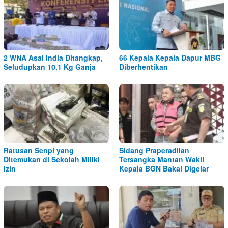
2 WNA Asal India Ditangkap,
66 Kepala Kepala Dapur MBG
Seludupkan 10,1 Kg Ganja
Diberhentikan
Ratusan Senpi yang
Sidang Praperadilan
Ditemukan di Sekolah Miliki
Tersangka Mantan Wakil
Izin
Kepala BGN Bakal Digelar