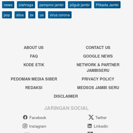
news
olahraga
pemprov jambi
pilgub jambi
Pilkada Jambi
pop
situs
sv
us
virus corona
ABOUT US
CONTACT US
FAQ
GOOGLE NEWS
KODE ETIK
NETWORK & PARTNER
JAMBISERU
PEDOMAN MEDIA SIBER
PRIVACY POLICY
REDAKSI
MEDSOS JAMBI SERU
DISCLAIMER
JARINGAN SOCIAL
Facebook
Twitter
Instagram
Linkedin