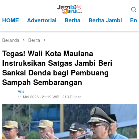
Loncat
Menu
ke
Mobile
HOME
Advertorial
Berita
Berita Jambi
Ent
konten
Beranda
Berita
Tegas! Wali Kota Maulana
Instruksikan Satgas Jambi Beri
Sanksi Denda bagi Pembuang
Sampah Sembarangan
Aris
11 Mei 2026 - 21:19 WIB
213 Dilihat