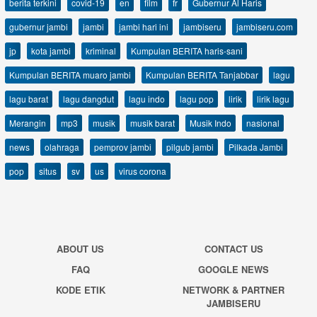
berita terkini
covid-19
en
film
fr
Gubernur Al Haris
gubernur jambi
jambi
jambi hari ini
jambiseru
jambiseru.com
jp
kota jambi
kriminal
Kumpulan BERITA haris-sani
Kumpulan BERITA muaro jambi
Kumpulan BERITA Tanjabbar
lagu
lagu barat
lagu dangdut
lagu indo
lagu pop
lirik
lirik lagu
Merangin
mp3
musik
musik barat
Musik Indo
nasional
news
olahraga
pemprov jambi
pilgub jambi
Pilkada Jambi
pop
situs
sv
us
virus corona
ABOUT US
CONTACT US
FAQ
GOOGLE NEWS
KODE ETIK
NETWORK & PARTNER
JAMBISERU