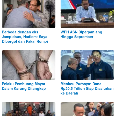
Berbeda dengan eks
WFH ASN Diperpanjang
Jampidsus, Nadiem: Saya
Hingga September
Diborgol dan Pakai Rompi
Pelaku Pembuang Mayat
Menkeu Purbaya: Dana
Dalam Karung Ditangkap
Rp20,5 Triliun Siap Disalurkan
ke Daerah