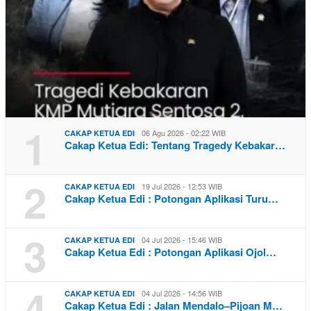
1
06 Agu 2026 - 02:22 WIB
CAKAP KETUA EDI
Cakap Ketua Edi: Tentang Tragedy Kebakar…
2
19 Jul 2026 - 12:53 WIB
CAKAP KETUA EDI
Cakap Ketua Edi : Potongan Aplikasi Turu…
3
04 Jul 2026 - 15:46 WIB
CAKAP KETUA EDI
Cakap Ketua Edi : Potongan Aplikasi Ojol…
4
04 Jul 2026 - 14:56 WIB
CAKAP KETUA EDI
Cakap Ketua Edi : Jalan Mendalo–Pijoan M…