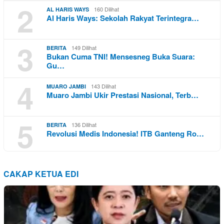
2
160 Dilihat
AL HARIS WAYS
Al Haris Ways: Sekolah Rakyat Terintegra…
3
149 Dilihat
BERITA
Bukan Cuma TNI! Mensesneg Buka Suara:
Gu…
4
143 Dilihat
MUARO JAMBI
Muaro Jambi Ukir Prestasi Nasional, Terb…
5
136 Dilihat
BERITA
Revolusi Medis Indonesia! ITB Ganteng Ro…
CAKAP KETUA EDI