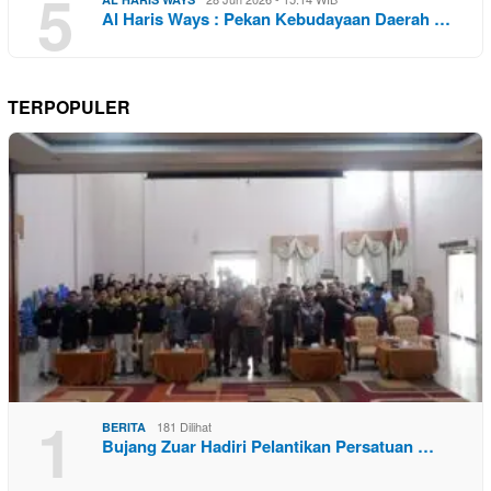
5
Al Haris Ways : Pekan Kebudayaan Daerah …
TERPOPULER
1
181 Dilihat
BERITA
Bujang Zuar Hadiri Pelantikan Persatuan …