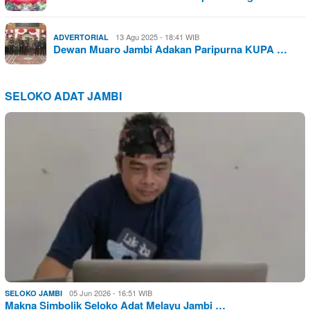
13 Agu 2025 - 18:41 WIB
ADVERTORIAL
Dewan Muaro Jambi Adakan Paripurna KUPA …
SELOKO ADAT JAMBI
05 Jun 2026 - 16:51 WIB
SELOKO JAMBI
Makna Simbolik Seloko Adat Melayu Jambi …