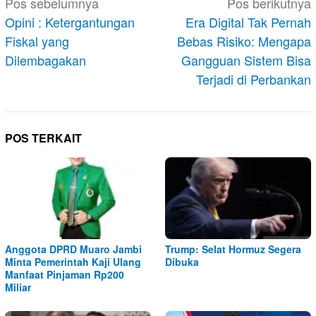
Navigasi
Pos sebelumnya
Pos berikutnya
pos
Opini : Ketergantungan
Era Digital Tak Pernah
Fiskal yang
Bebas Risiko: Mengapa
Dilembagakan
Gangguan Sistem Bisa
Terjadi di Perbankan
POS TERKAIT
Anggota DPRD Muaro Jambi
Trump: Selat Hormuz Segera
Minta Pemerintah Kaji Ulang
Dibuka
Manfaat Pinjaman Rp200
Miliar