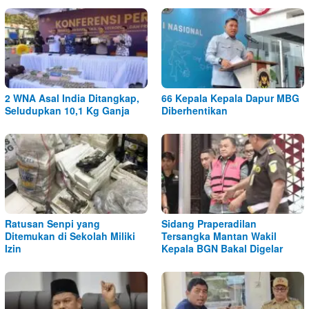
2 WNA Asal India Ditangkap,
66 Kepala Kepala Dapur MBG
Seludupkan 10,1 Kg Ganja
Diberhentikan
Ratusan Senpi yang
Sidang Praperadilan
Ditemukan di Sekolah Miliki
Tersangka Mantan Wakil
Izin
Kepala BGN Bakal Digelar