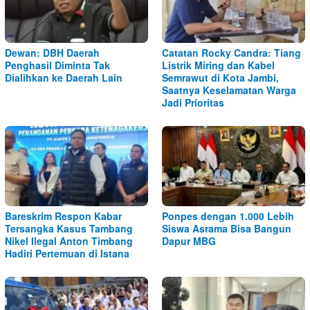
Dewan: DBH Daerah
Catatan Rocky Candra: Tiang
Penghasil Diminta Tak
Listrik Miring dan Kabel
Dialihkan ke Daerah Lain
Semrawut di Kota Jambi,
Saatnya Keselamatan Warga
Jadi Prioritas
Bareskrim Respon Kabar
Ponpes dengan 1.000 Lebih
Tersangka Kasus Tambang
Siswa Asrama Bisa Bangun
Nikel Ilegal Anton Timbang
Dapur MBG
Hadiri Pertemuan di Istana