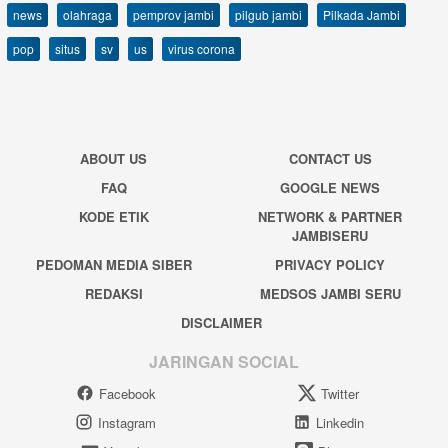
news
olahraga
pemprov jambi
pilgub jambi
Pilkada Jambi
pop
situs
sv
us
virus corona
ABOUT US
CONTACT US
FAQ
GOOGLE NEWS
KODE ETIK
NETWORK & PARTNER
JAMBISERU
PEDOMAN MEDIA SIBER
PRIVACY POLICY
REDAKSI
MEDSOS JAMBI SERU
DISCLAIMER
JARINGAN SOCIAL
Facebook
Twitter
Instagram
Linkedin