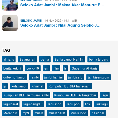
SELOKO JAMBI
Seloko Adat Jambi : Makna Akar Menurut E…
16 Nov 2025 - 14:41 WIB
SELOKO JAMBI
Seloko Adat Jambi : Nilai Agung Seloko J…
TAG
al haris
Batanghari
berita
Berita Jambi Hari Ini
berita terbaru
berita terkini
covid-19
en
film
fr
Gubernur Al Haris
gubernur jambi
jambi
jambi hari ini
jambiseru
jambiseru.com
jp
kota jambi
kriminal
Kumpulan BERITA haris-sani
Kumpulan BERITA muaro jambi
Kumpulan BERITA Tanjabbar
lagu
lagu barat
lagu dangdut
lagu indo
lagu pop
lirik
lirik lagu
Merangin
mp3
musik
musik barat
Musik Indo
nasional