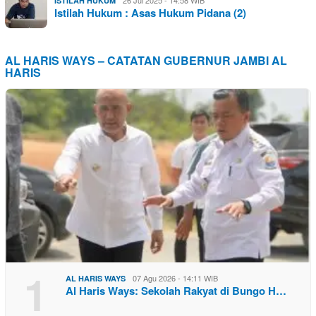
26 Jul 2025 - 14:58 WIB
ISTILAH HUKUM
Istilah Hukum : Asas Hukum Pidana (2)
AL HARIS WAYS – CATATAN GUBERNUR JAMBI AL
HARIS
1
07 Agu 2026 - 14:11 WIB
AL HARIS WAYS
Al Haris Ways: Sekolah Rakyat di Bungo H…