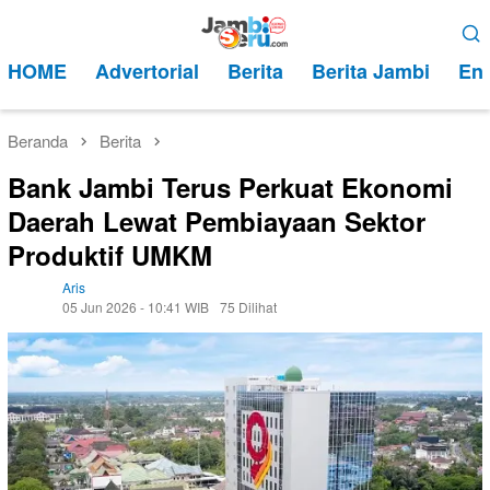
Loncat
Menu
ke
Mobile
HOME
Advertorial
Berita
Berita Jambi
Ent
konten
Beranda
Berita
Bank Jambi Terus Perkuat Ekonomi
Daerah Lewat Pembiayaan Sektor
Produktif UMKM
Aris
05 Jun 2026 - 10:41 WIB
75 Dilihat