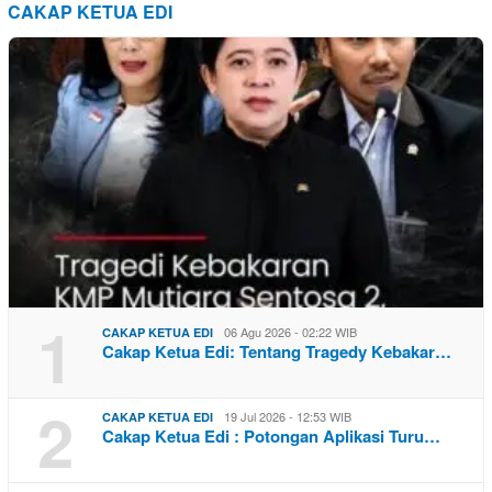
CAKAP KETUA EDI
1
06 Agu 2026 - 02:22 WIB
CAKAP KETUA EDI
Cakap Ketua Edi: Tentang Tragedy Kebakar…
2
19 Jul 2026 - 12:53 WIB
CAKAP KETUA EDI
Cakap Ketua Edi : Potongan Aplikasi Turu…