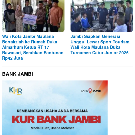
Wali Kota Jambi Maulana
Jambi Siapkan Generasi
Bertakziah ke Rumah Duka
Unggul Lewat Sport Tourism,
Almarhum Ketua RT 17
Wali Kota Maulana Buka
Rawasari, Serahkan Santunan
Turnamen Catur Junior 2026
Rp42 Juta
BANK JAMBI