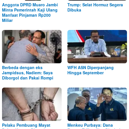
Anggota DPRD Muaro Jambi
Trump: Selat Hormuz Segera
Minta Pemerintah Kaji Ulang
Dibuka
Manfaat Pinjaman Rp200
Miliar
Berbeda dengan eks
WFH ASN Diperpanjang
Jampidsus, Nadiem: Saya
Hingga September
Diborgol dan Pakai Rompi
Pelaku Pembuang Mayat
Menkeu Purbaya: Dana