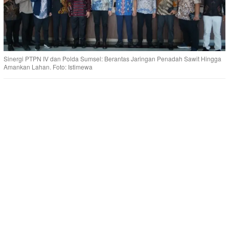
Sinergi PTPN IV dan Polda Sumsel: Berantas Jaringan Penadah Sawit Hingga
Amankan Lahan. Foto: Istimewa