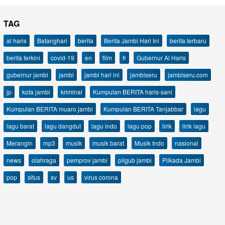
TAG
al haris
Batanghari
berita
Berita Jambi Hari Ini
berita terbaru
berita terkini
covid-19
en
film
fr
Gubernur Al Haris
gubernur jambi
jambi
jambi hari ini
jambiseru
jambiseru.com
jp
kota jambi
kriminal
Kumpulan BERITA haris-sani
Kumpulan BERITA muaro jambi
Kumpulan BERITA Tanjabbar
lagu
lagu barat
lagu dangdut
lagu indo
lagu pop
lirik
lirik lagu
Merangin
mp3
musik
musik barat
Musik Indo
nasional
news
olahraga
pemprov jambi
pilgub jambi
Pilkada Jambi
pop
situs
sv
us
virus corona