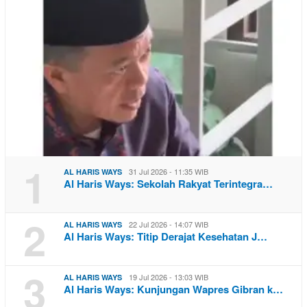
1
31 Jul 2026 - 11:35 WIB
AL HARIS WAYS
Al Haris Ways: Sekolah Rakyat Terintegra…
2
22 Jul 2026 - 14:07 WIB
AL HARIS WAYS
Al Haris Ways: Titip Derajat Kesehatan J…
3
19 Jul 2026 - 13:03 WIB
AL HARIS WAYS
Al Haris Ways: Kunjungan Wapres Gibran k…