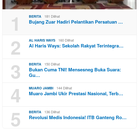
1
181 Dilihat
BERITA
Bujang Zuar Hadiri Pelantikan Persatuan …
2
160 Dilihat
AL HARIS WAYS
Al Haris Ways: Sekolah Rakyat Terintegra…
3
150 Dilihat
BERITA
Bukan Cuma TNI! Mensesneg Buka Suara:
Gu…
4
144 Dilihat
MUARO JAMBI
Muaro Jambi Ukir Prestasi Nasional, Terb…
5
136 Dilihat
BERITA
Revolusi Medis Indonesia! ITB Ganteng Ro…