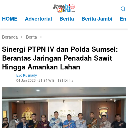
Loncat
Menu
ke
Mobile
HOME
Advertorial
Berita
Berita Jambi
Ent
konten
Beranda
Berita
Sinergi PTPN IV dan Polda Sumsel:
Berantas Jaringan Penadah Sawit
Hingga Amankan Lahan
Evo Kusnady
04 Jun 2026 - 21:34 WIB
181 Dilihat