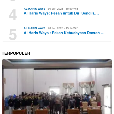
4
30 Jun 2026 - 15:50 WIB
AL HARIS WAYS
Al Haris Ways: Pesan untuk Diri Sendiri,…
5
28 Jun 2026 - 15:14 WIB
AL HARIS WAYS
Al Haris Ways : Pekan Kebudayaan Daerah …
TERPOPULER