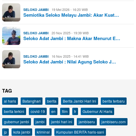
19 Mei 2026 - 16:20 WIB
SELOKO JAMBI
Semiotika Seloko Melayu Jambi: Akar Kuat…
20 Nov 2025 - 19:39 WIB
SELOKO JAMBI
Seloko Adat Jambi : Makna Akar Menurut E…
16 Nov 2025 - 14:41 WIB
SELOKO JAMBI
Seloko Adat Jambi : Nilai Agung Seloko J…
TAG
al haris
Batanghari
berita
Berita Jambi Hari Ini
berita terbaru
berita terkini
covid-19
en
film
fr
Gubernur Al Haris
gubernur jambi
jambi
jambi hari ini
jambiseru
jambiseru.com
jp
kota jambi
kriminal
Kumpulan BERITA haris-sani