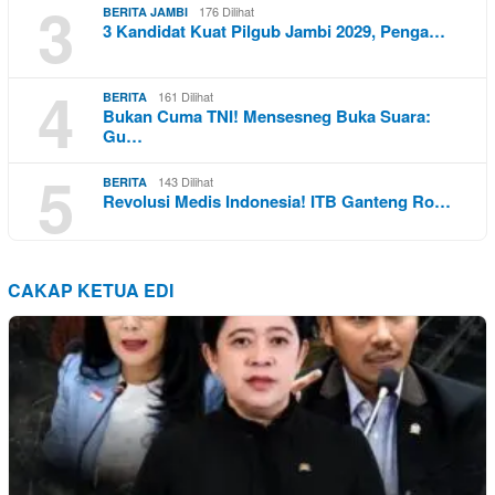
3
176 Dilihat
BERITA JAMBI
3 Kandidat Kuat Pilgub Jambi 2029, Penga…
4
161 Dilihat
BERITA
Bukan Cuma TNI! Mensesneg Buka Suara:
Gu…
5
143 Dilihat
BERITA
Revolusi Medis Indonesia! ITB Ganteng Ro…
CAKAP KETUA EDI