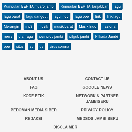
Kumpulan BERITA muaro jambi
Kumpulan BERITA Tanjabbar
lagu
lagu barat
lagu dangdut
lagu indo
lagu pop
lirik
lirik lagu
Merangin
mp3
musik
musik barat
Musik Indo
nasional
news
olahraga
pemprov jambi
pilgub jambi
Pilkada Jambi
pop
situs
sv
us
virus corona
ABOUT US
CONTACT US
FAQ
GOOGLE NEWS
KODE ETIK
NETWORK & PARTNER
JAMBISERU
PEDOMAN MEDIA SIBER
PRIVACY POLICY
REDAKSI
MEDSOS JAMBI SERU
DISCLAIMER