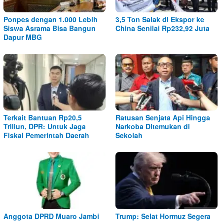
Ponpes dengan 1.000 Lebih
3,5 Ton Salak di Ekspor ke
Siswa Asrama Bisa Bangun
China Senilai Rp232,92 Juta
Dapur MBG
Terkait Bantuan Rp20,5
Ratusan Senjata Api Hingga
Triliun, DPR: Untuk Jaga
Narkoba Ditemukan di
Fiskal Pemerintah Daerah
Sekolah
Anggota DPRD Muaro Jambi
Trump: Selat Hormuz Segera