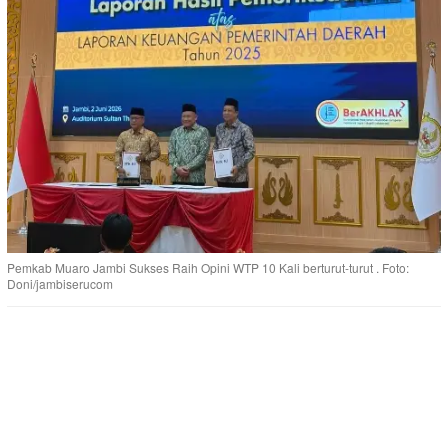
Pemkab Muaro Jambi Sukses Raih Opini WTP 10 Kali berturut-turut . Foto:
Doni/jambiserucom