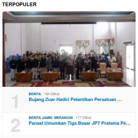
TERPOPULER
1
194 Dilihat
BERITA
Bujang Zuar Hadiri Pelantikan Persatuan …
2
,
177 Dilihat
BERITA JAMBI
MERANGIN
Pansel Umumkan Tiga Besar JPT Pratama Pe…