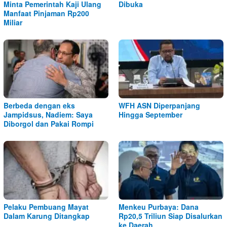
Minta Pemerintah Kaji Ulang
Dibuka
Manfaat Pinjaman Rp200
Miliar
Berbeda dengan eks
WFH ASN Diperpanjang
Jampidsus, Nadiem: Saya
Hingga September
Diborgol dan Pakai Rompi
Pelaku Pembuang Mayat
Menkeu Purbaya: Dana
Dalam Karung Ditangkap
Rp20,5 Triliun Siap Disalurkan
ke Daerah