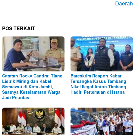
Daerah
POS TERKAIT
Catatan Rocky Candra: Tiang
Bareskrim Respon Kabar
Listrik Miring dan Kabel
Tersangka Kasus Tambang
Semrawut di Kota Jambi,
Nikel Ilegal Anton Timbang
Saatnya Keselamatan Warga
Hadiri Pertemuan di Istana
Jadi Prioritas