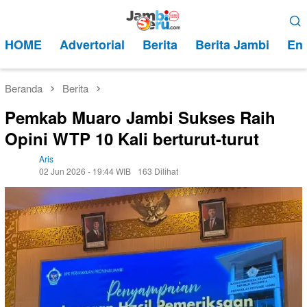
Loncat
Menu
ke
Mobile
HOME
Advertorial
Berita
Berita Jambi
Ent
konten
Beranda
Berita
Pemkab Muaro Jambi Sukses Raih
Opini WTP 10 Kali berturut-turut
Aris
02 Jun 2026 - 19:44 WIB
163 Dilihat