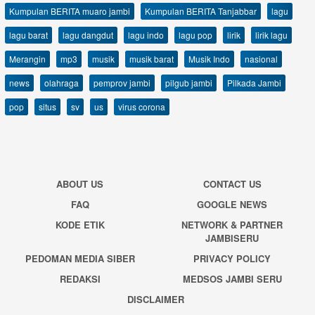
Kumpulan BERITA muaro jambi
Kumpulan BERITA Tanjabbar
lagu
lagu barat
lagu dangdut
lagu indo
lagu pop
lirik
lirik lagu
Merangin
mp3
musik
musik barat
Musik Indo
nasional
news
olahraga
pemprov jambi
pilgub jambi
Pilkada Jambi
pop
situs
sv
us
virus corona
ABOUT US
CONTACT US
FAQ
GOOGLE NEWS
KODE ETIK
NETWORK & PARTNER
JAMBISERU
PEDOMAN MEDIA SIBER
PRIVACY POLICY
REDAKSI
MEDSOS JAMBI SERU
DISCLAIMER