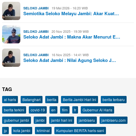
19 Mei 2026 - 16:20 WIB
SELOKO JAMBI
Semiotika Seloko Melayu Jambi: Akar Kuat…
20 Nov 2025 - 19:39 WIB
SELOKO JAMBI
Seloko Adat Jambi : Makna Akar Menurut E…
16 Nov 2025 - 14:41 WIB
SELOKO JAMBI
Seloko Adat Jambi : Nilai Agung Seloko J…
TAG
al haris
Batanghari
berita
Berita Jambi Hari Ini
berita terbaru
berita terkini
covid-19
en
film
fr
Gubernur Al Haris
gubernur jambi
jambi
jambi hari ini
jambiseru
jambiseru.com
jp
kota jambi
kriminal
Kumpulan BERITA haris-sani