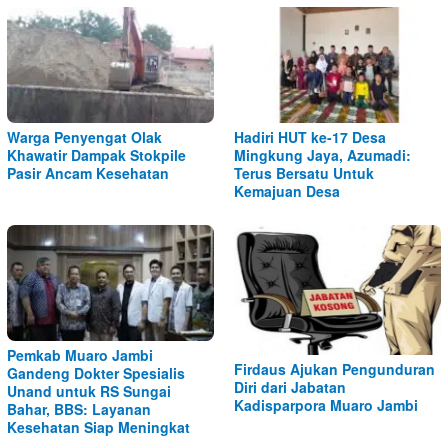
Warga Penyengat Olak
Hadiri HUT ke-17 Desa
Khawatir Dampak Stokpile
Mingkung Jaya, Azumadi:
Pasir Ancam Kesehatan
Terus Bersatu Untuk
Kemajuan Desa
Pemkab Muaro Jambi
Firdaus Ajukan Pengunduran
Gandeng Dokter Spesialis
Diri dari Jabatan
Unand untuk RS Sungai
Kadisparpora Muaro Jambi
Bahar, BBS: Layanan
Kesehatan Siap Meningkat