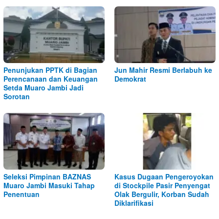
Penunjukan PPTK di Bagian
Jun Mahir Resmi Berlabuh ke
Perencanaan dan Keuangan
Demokrat
Setda Muaro Jambi Jadi
Sorotan
Seleksi Pimpinan BAZNAS
Kasus Dugaan Pengeroyokan
Muaro Jambi Masuki Tahap
di Stockpile Pasir Penyengat
Penentuan
Olak Bergulir, Korban Sudah
Diklarifikasi