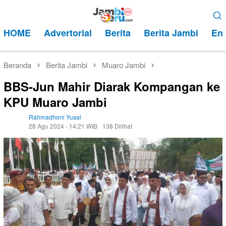
Loncat
Menu
ke
Mobile
HOME
Advertorial
Berita
Berita Jambi
Ent
konten
Beranda
Berita Jambi
Muaro Jambi
BBS-Jun Mahir Diarak Kompangan ke
KPU Muaro Jambi
Rahmadhoni Yusal
28 Agu 2024 - 14:21 WIB
138 Dilihat