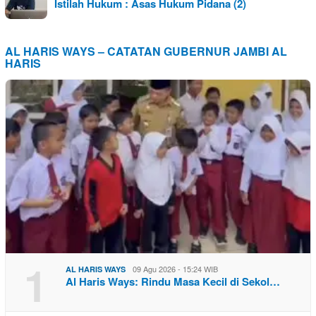
Istilah Hukum : Asas Hukum Pidana (2)
AL HARIS WAYS – CATATAN GUBERNUR JAMBI AL
HARIS
1
09 Agu 2026 - 15:24 WIB
AL HARIS WAYS
Al Haris Ways: Rindu Masa Kecil di Sekol…