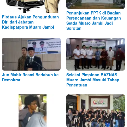
Penunjukan PPTK di Bagian
Firdaus Ajukan Pengunduran
Perencanaan dan Keuangan
Diri dari Jabatan
Setda Muaro Jambi Jadi
Kadisparpora Muaro Jambi
Sorotan
Jun Mahir Resmi Berlabuh ke
Seleksi Pimpinan BAZNAS
Demokrat
Muaro Jambi Masuki Tahap
Penentuan