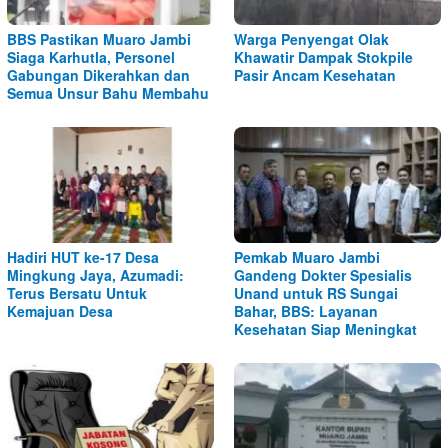
BBS Pastikan Muaro Jambi
Warga Penyengat Olak
Siaga Karhutla, Personel
Khawatir Dampak Stokpile
Gabungan Dikerahkan dan
Pasir Ancam Kesehatan
Semua Unsur Bahu Membahu
Hadiri HUT ke-17 Desa
Pemkab Muaro Jambi
Mingkung Jaya, Azumadi:
Gandeng Dokter Spesialis
Terus Bersatu Untuk
Unand untuk RS Sungai
Kemajuan Desa
Bahar, BBS: Layanan
Kesehatan Siap Meningkat