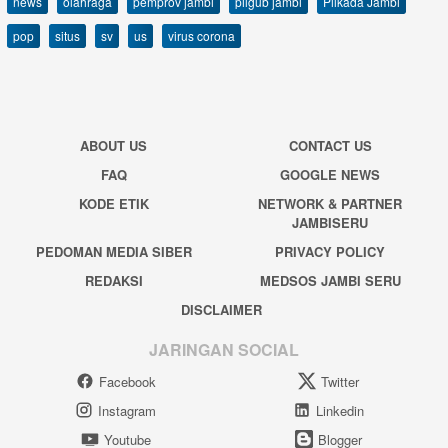
news
olahraga
pemprov jambi
pilgub jambi
Pilkada Jambi
pop
situs
sv
us
virus corona
ABOUT US
CONTACT US
FAQ
GOOGLE NEWS
KODE ETIK
NETWORK & PARTNER
JAMBISERU
PEDOMAN MEDIA SIBER
PRIVACY POLICY
REDAKSI
MEDSOS JAMBI SERU
DISCLAIMER
JARINGAN SOCIAL
Facebook
Twitter
Instagram
Linkedin
Youtube
Blogger