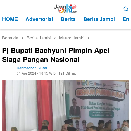
Loncat
Menu
ke
Mobile
HOME
Advertorial
Berita
Berita Jambi
Ent
konten
Beranda
Berita Jambi
Muaro Jambi
Pj Bupati Bachyuni Pimpin Apel
Siaga Pangan Nasional
Rahmadhoni Yusal
01 Apr 2024 - 18:15 WIB
121 Dilihat