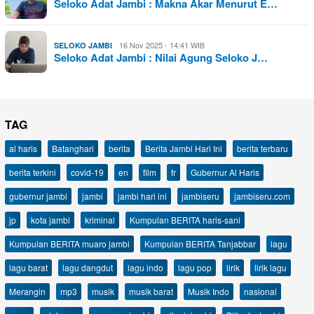
Seloko Adat Jambi : Makna Akar Menurut E…
16 Nov 2025 - 14:41 WIB
SELOKO JAMBI
Seloko Adat Jambi : Nilai Agung Seloko J…
TAG
al haris
Batanghari
berita
Berita Jambi Hari Ini
berita terbaru
berita terkini
covid-19
en
film
fr
Gubernur Al Haris
gubernur jambi
jambi
jambi hari ini
jambiseru
jambiseru.com
jp
kota jambi
kriminal
Kumpulan BERITA haris-sani
Kumpulan BERITA muaro jambi
Kumpulan BERITA Tanjabbar
lagu
lagu barat
lagu dangdut
lagu indo
lagu pop
lirik
lirik lagu
Merangin
mp3
musik
musik barat
Musik Indo
nasional