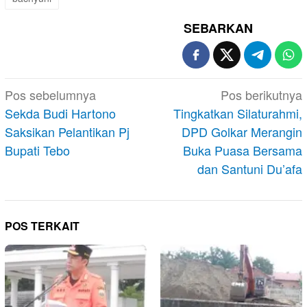
SEBARKAN
Navigasi
Pos sebelumnya
Pos berikutnya
pos
Sekda Budi Hartono
Tingkatkan Silaturahmi,
Saksikan Pelantikan Pj
DPD Golkar Merangin
Bupati Tebo
Buka Puasa Bersama
dan Santuni Du’afa
POS TERKAIT