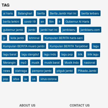
TAG
al haris
Batanghari
berita
Berita Jambi Hari Ini
berita terbaru
berita terkini
covid-19
en
film
fr
Gubernur Al Haris
gubernur jambi
jambi
jambi hari ini
jambiseru
jambiseru.com
jp
kota jambi
kriminal
Kumpulan BERITA haris-sani
Kumpulan BERITA muaro jambi
Kumpulan BERITA Tanjabbar
lagu
lagu barat
lagu dangdut
lagu indo
lagu pop
lirik
lirik lagu
Merangin
mp3
musik
musik barat
Musik Indo
nasional
news
olahraga
pemprov jambi
pilgub jambi
Pilkada Jambi
pop
situs
sv
us
virus corona
ABOUT US
CONTACT US