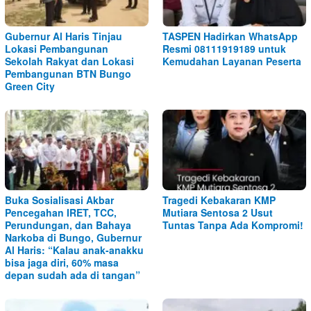
Gubernur Al Haris Tinjau
TASPEN Hadirkan WhatsApp
Lokasi Pembangunan
Resmi 08111919189 untuk
Sekolah Rakyat dan Lokasi
Kemudahan Layanan Peserta
Pembangunan BTN Bungo
Green City
Buka Sosialisasi Akbar
Tragedi Kebakaran KMP
Pencegahan IRET, TCC,
Mutiara Sentosa 2 Usut
Perundungan, dan Bahaya
Tuntas Tanpa Ada Kompromi!
Narkoba di Bungo, Gubernur
Al Haris: “Kalau anak-anakku
bisa jaga diri, 60% masa
depan sudah ada di tangan”