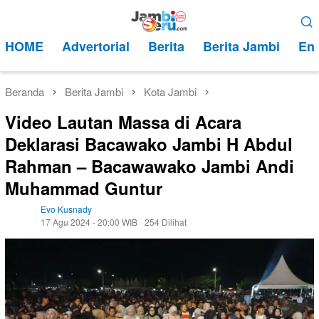
Loncat
Menu
ke
Mobile
HOME
Advertorial
Berita
Berita Jambi
Ent
konten
Beranda
Berita Jambi
Kota Jambi
Video Lautan Massa di Acara
Deklarasi Bacawako Jambi H Abdul
Rahman – Bacawawako Jambi Andi
Muhammad Guntur
Evo Kusnady
17 Agu 2024 - 20:00 WIB
254 Dilihat