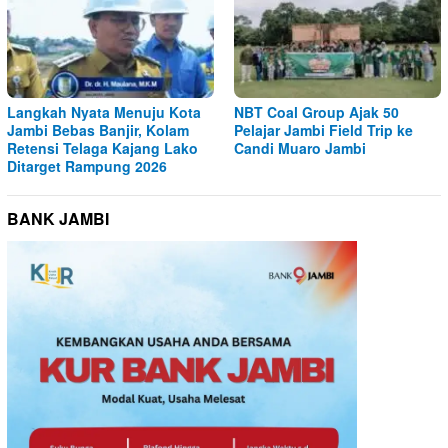
Langkah Nyata Menuju Kota
NBT Coal Group Ajak 50
Jambi Bebas Banjir, Kolam
Pelajar Jambi Field Trip ke
Retensi Telaga Kajang Lako
Candi Muaro Jambi
Ditarget Rampung 2026
BANK JAMBI