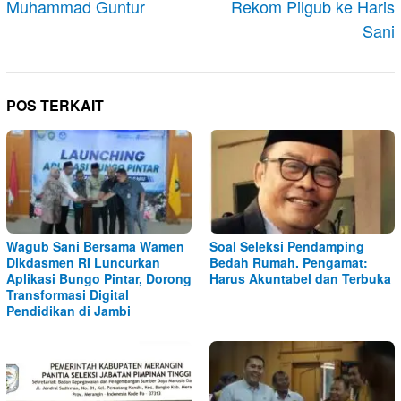
Muhammad Guntur
Rekom Pilgub ke Haris
Sani
POS TERKAIT
Wagub Sani Bersama Wamen
Soal Seleksi Pendamping
Dikdasmen RI Luncurkan
Bedah Rumah. Pengamat:
Aplikasi Bungo Pintar, Dorong
Harus Akuntabel dan Terbuka
Transformasi Digital
Pendidikan di Jambi