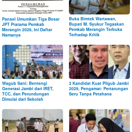
Buka Bimtek Wartawan,
Pansel Umumkan Tiga Besar
Bupati M. Syukur Tegaskan
JPT Pratama Pemkab
Pemkab Merangin Terbuka
Merangin 2026, Ini Daftar
Terhadap Kritik
Namanya
Wagub Sani: Bentengi
3 Kandidat Kuat Pilgub Jambi
Generasi Jambi dari IRET,
2029, Pengamat: Pertarungan
TCC, dan Perundungan
Seru Tanpa Petahana
Dimulai dari Sekolah