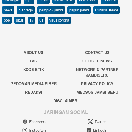
news
olahraga
pemprov jambi
pilgub jambi
Pilkada Jambi
pop
situs
sv
us
virus corona
ABOUT US
CONTACT US
FAQ
GOOGLE NEWS
KODE ETIK
NETWORK & PARTNER
JAMBISERU
PEDOMAN MEDIA SIBER
PRIVACY POLICY
REDAKSI
MEDSOS JAMBI SERU
DISCLAIMER
JARINGAN SOCIAL
Facebook
Twitter
Instagram
Linkedin