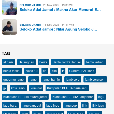
20 Nov 2025 - 19:39 WIB
SELOKO JAMBI
Seloko Adat Jambi : Makna Akar Menurut E…
16 Nov 2025 - 14:41 WIB
SELOKO JAMBI
Seloko Adat Jambi : Nilai Agung Seloko J…
TAG
al haris
Batanghari
berita
Berita Jambi Hari Ini
berita terbaru
berita terkini
covid-19
en
film
fr
Gubernur Al Haris
gubernur jambi
jambi
jambi hari ini
jambiseru
jambiseru.com
jp
kota jambi
kriminal
Kumpulan BERITA haris-sani
Kumpulan BERITA muaro jambi
Kumpulan BERITA Tanjabbar
lagu
lagu barat
lagu dangdut
lagu indo
lagu pop
lirik
lirik lagu
Merangin
mp3
musik
musik barat
Musik Indo
nasional