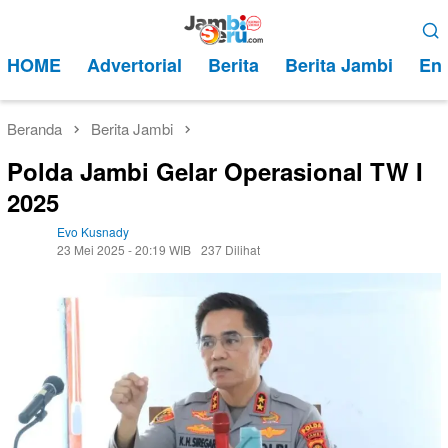
Loncat
Menu
ke
Mobile
HOME
Advertorial
Berita
Berita Jambi
Ent
konten
Beranda
Berita Jambi
Polda Jambi Gelar Operasional TW I
2025
Evo Kusnady
23 Mei 2025 - 20:19 WIB
237 Dilihat