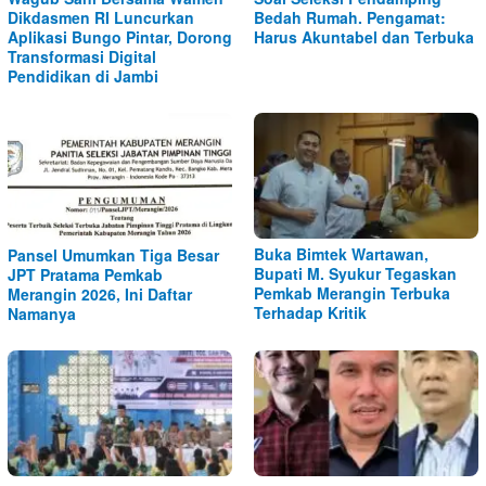
Dikdasmen RI Luncurkan
Bedah Rumah. Pengamat:
Aplikasi Bungo Pintar, Dorong
Harus Akuntabel dan Terbuka
Transformasi Digital
Pendidikan di Jambi
Buka Bimtek Wartawan,
Pansel Umumkan Tiga Besar
Bupati M. Syukur Tegaskan
JPT Pratama Pemkab
Pemkab Merangin Terbuka
Merangin 2026, Ini Daftar
Terhadap Kritik
Namanya