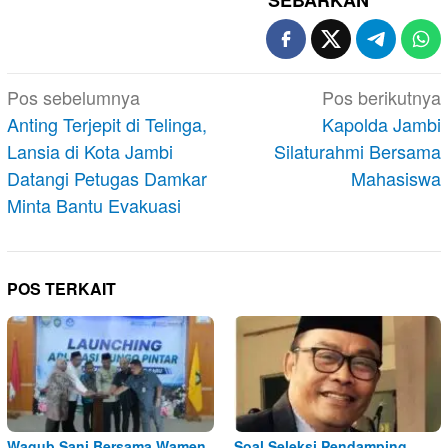
Navigasi
Pos sebelumnya
Pos berikutnya
pos
Anting Terjepit di Telinga,
Kapolda Jambi
Lansia di Kota Jambi
Silaturahmi Bersama
Datangi Petugas Damkar
Mahasiswa
Minta Bantu Evakuasi
POS TERKAIT
Wagub Sani Bersama Wamen
Soal Seleksi Pendamping