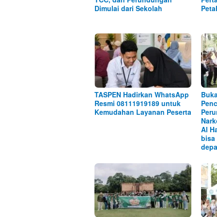
Dimulai dari Sekolah
Peta
TASPEN Hadirkan WhatsApp
Buka
Resmi 08111919189 untuk
Penc
Kemudahan Layanan Peserta
Peru
Nark
Al H
bisa
depa