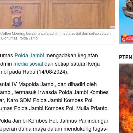
offee Morning bersama para admin media sosial dari setiap satuan
to: Bidhumas Polda Jambi
humas
Polda Jambi
mengadakan kegiatan
PTPN 
admin
media sosial
dari setiap satuan kerja
mbi pada Rabu (14/08/2024).
antai IV Mapolda Jambi, dan dihadiri oleh
 Jambi, termasuk Irwasda Polda Jambi Kombes
gar, Karo SDM Polda Jambi Kombes Pol.
mas Polda Jambi Kombes Pol. Mulia Prianto.
olda Jambi Kombes Pol. Jannus Parlindungan
a peran dunia maya dalam mendukung tugas-