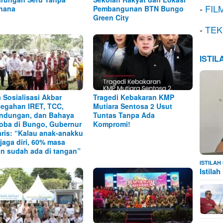
-
FIL
hana
Pembangunan BTN Bungo
Green City
-
TEK
ISTI
 Sosialisasi Akbar
Tragedi Kebakaran KMP
egahan IRET, TCC,
Mutiara Sentosa 2 Usut
ndungan, dan Bahaya
Tuntas Tanpa Ada
oba di Bungo, Gubernur
Kompromi!
aris: “Kalau anak-anakku
 jaga diri, 60% masa
n sudah ada di tangan”
ISTILA
Istila