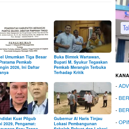
el Umumkan Tiga Besar
Buka Bimtek Wartawan,
Pratama Pemkab
Bupati M. Syukur Tegaskan
ngin 2026, Ini Daftar
Pemkab Merangin Terbuka
anya
Terhadap Kritik
KANA
-
ADV
-
BER
-
BER
ndidat Kuat Pilgub
Gubernur Al Haris Tinjau
-
OPI
i 2029, Pengamat:
Lokasi Pembangunan
arungan Seru Tanpa
Sekolah Rakyat dan Lokasi