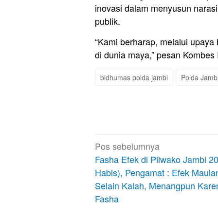
inovasi dalam menyusun narasi
publik.
“Kami berharap, melalui upaya b
di dunia maya,” pesan Kombes 
bidhumas polda jambi
Polda Jamb
Navigasi
Pos sebelumnya
pos
Fasha Efek di Pilwako Jambi 20
Habis), Pengamat : Efek Maula
Selain Kalah, Menangpun Karen
Fasha