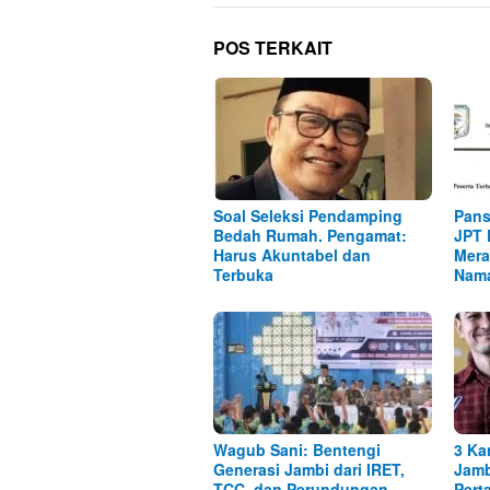
POS TERKAIT
Soal Seleksi Pendamping
Pans
Bedah Rumah. Pengamat:
JPT 
Harus Akuntabel dan
Mera
Terbuka
Nam
Wagub Sani: Bentengi
3 Ka
Generasi Jambi dari IRET,
Jamb
TCC, dan Perundungan
Pert