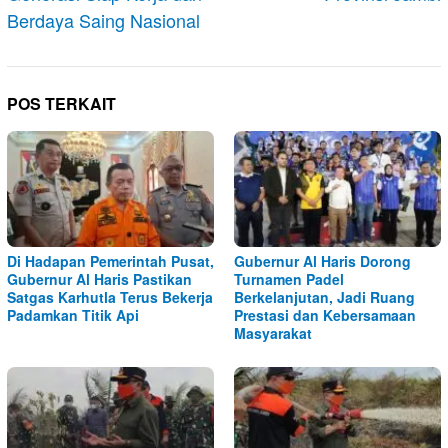
Berdaya Saing Nasional
POS TERKAIT
Di Hadapan Pemerintah Pusat,
Gubernur Al Haris Dorong
Gubernur Al Haris Pastikan
Turnamen Padel
Satgas Karhutla Terus Bekerja
Berkelanjutan, Jadi Ruang
Padamkan Titik Api
Prestasi dan Kebersamaan
Masyarakat