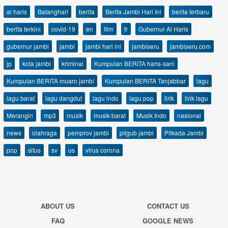
al haris
Batanghari
berita
Berita Jambi Hari Ini
berita terbaru
berita terkini
covid-19
en
film
fr
Gubernur Al Haris
gubernur jambi
jambi
jambi hari ini
jambiseru
jambiseru.com
jp
kota jambi
kriminal
Kumpulan BERITA haris-sani
Kumpulan BERITA muaro jambi
Kumpulan BERITA Tanjabbar
lagu
lagu barat
lagu dangdut
lagu indo
lagu pop
lirik
lirik lagu
Merangin
mp3
musik
musik barat
Musik Indo
nasional
news
olahraga
pemprov jambi
pilgub jambi
Pilkada Jambi
pop
situs
sv
us
virus corona
ABOUT US
CONTACT US
FAQ
GOOGLE NEWS