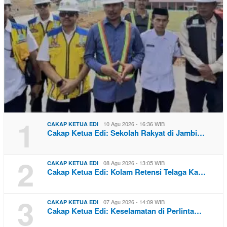
1
10 Agu 2026 - 16:36 WIB
CAKAP KETUA EDI
Cakap Ketua Edi: Sekolah Rakyat di Jambi…
2
08 Agu 2026 - 13:05 WIB
CAKAP KETUA EDI
Cakap Ketua Edi: Kolam Retensi Telaga Ka…
3
07 Agu 2026 - 14:09 WIB
CAKAP KETUA EDI
Cakap Ketua Edi: Keselamatan di Perlinta…