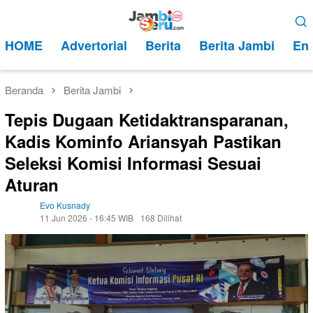
Loncat
Menu
ke
Mobile
HOME
Advertorial
Berita
Berita Jambi
Ent
konten
Beranda
Berita Jambi
Tepis Dugaan Ketidaktransparanan,
Kadis Kominfo Ariansyah Pastikan
Seleksi Komisi Informasi Sesuai
Aturan
Evo Kusnady
11 Jun 2026 - 16:45 WIB
168 Dilihat