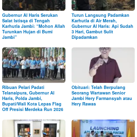
Gubernur Al Haris Serukan
Turun Langsung Padamkan
Salat Istisqa di Tengah
Karhutla di Air Merah,
Karhutla Jambi: “Mohon Allah
Gubernur Al Haris: Api Sudah
Turunkan Hujan di Bumi
3 Hari, Gambut Sulit
Jambi”
Dipadamkan
Ribuan Pelari Padati
Obituari: Telah Berpulang
Telanaipura, Gubernur Al
Seorang Wartawan Senior
Haris, Polda Jambi,
Jambi Hery Farmansyah atau
Bupati/Wali Kota Lepas Flag
Hery Rawas
Off Presisi Merdeka Run 2026