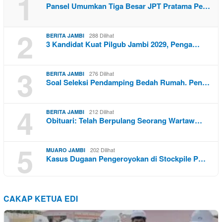
1
Pansel Umumkan Tiga Besar JPT Pratama Pe…
2
288 Dilihat
BERITA JAMBI
3 Kandidat Kuat Pilgub Jambi 2029, Penga…
3
276 Dilihat
BERITA JAMBI
Soal Seleksi Pendamping Bedah Rumah. Pen…
4
212 Dilihat
BERITA JAMBI
Obituari: Telah Berpulang Seorang Wartaw…
5
202 Dilihat
MUARO JAMBI
Kasus Dugaan Pengeroyokan di Stockpile P…
CAKAP KETUA EDI