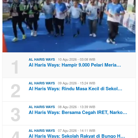
1
10 Agu 2026 - 03:08 WIB
AL HARIS WAYS
Al Haris Ways: Hampir 9.000 Pelari Meria…
2
09 Agu 2026 - 15:24 WIB
AL HARIS WAYS
Al Haris Ways: Rindu Masa Kecil di Sekol…
3
08 Agu 2026 - 13:39 WIB
AL HARIS WAYS
Al Haris Ways: Bersama Cegah IRET, Narko…
4
07 Agu 2026 - 14:11 WIB
AL HARIS WAYS
Al Haris Ways: Sekolah Rakyat di Bungo H…