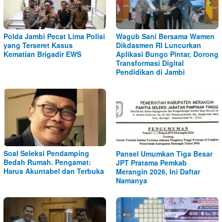
Polda Jambi Pecat Lima Polisi
Wagub Sani Bersama Wamen
yang Terseret Kasus
Dikdasmen RI Luncurkan
Kematian Brigadir EWS
Aplikasi Bungo Pintar, Dorong
Transformasi Digital
Pendidikan di Jambi
Soal Seleksi Pendamping
Pansel Umumkan Tiga Besar
Bedah Rumah. Pengamat:
JPT Pratama Pemkab
Harus Akuntabel dan Terbuka
Merangin 2026, Ini Daftar
Namanya