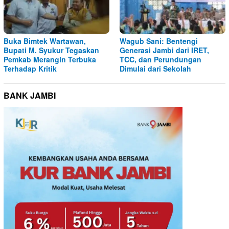
Buka Bimtek Wartawan,
Wagub Sani: Bentengi
Bupati M. Syukur Tegaskan
Generasi Jambi dari IRET,
Pemkab Merangin Terbuka
TCC, dan Perundungan
Terhadap Kritik
Dimulai dari Sekolah
BANK JAMBI