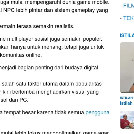
juga mulai mempengaruhi dunia game mobile.
-
FIL
 NPC lebih pintar dan sistem gameplay yang
-
TEK
main terasa semakin realistis.
ISTI
e multiplayer sosial juga semakin populer.
an hanya untuk menang, tetapi juga untuk
komunitas online.
jadi bagian penting dari budaya digital
 salah satu faktor utama dalam popularitas
 kini berlomba menghadirkan visual yang
nsol dan PC.
ISTILA
Istila
a tempat besar karena tidak semua
pengguna
g mulai lebih fokus mengoptimalkan game agar