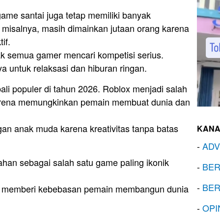
game santai juga tetap memiliki banyak
misalnya, masih dimainkan jutaan orang karena
if.
ak semua gamer mencari kompetisi serius.
 untuk relaksasi dan hiburan ringan.
li populer di tahun 2026. Roblox menjadi salah
karena memungkinkan pemain membuat dunia dan
gan anak muda karena kreativitas tanpa batas
KANA
-
ADV
tahan sebagai salah satu game paling ikonik
-
BER
-
BER
na memberi kebebasan pemain membangun dunia
-
OPI