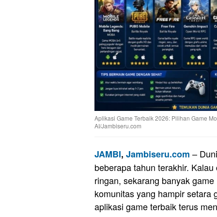
Aplikasi Game Terbaik 2026: Pilihan Game Mob
AI/Jambiseru.com
– Dun
JAMBI
,
Jambiseru.com
beberapa tahun terakhir. Kala
ringan, sekarang banyak game m
komunitas yang hampir setara g
aplikasi game terbaik terus me