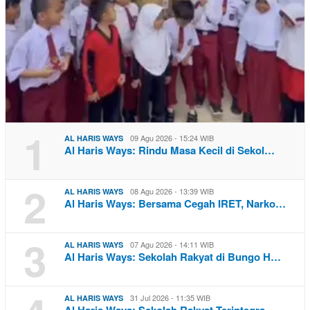
1
09 Agu 2026 - 15:24 WIB
AL HARIS WAYS
Al Haris Ways: Rindu Masa Kecil di Sekol…
2
08 Agu 2026 - 13:39 WIB
AL HARIS WAYS
Al Haris Ways: Bersama Cegah IRET, Narko…
3
07 Agu 2026 - 14:11 WIB
AL HARIS WAYS
Al Haris Ways: Sekolah Rakyat di Bungo H…
31 Jul 2026 - 11:35 WIB
AL HARIS WAYS
Al Haris Ways: Sekolah Rakyat Terintegra…