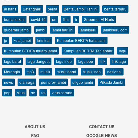
al haris
Batanghari
berita
Berita Jambi Hari Ini
berita terbaru
berita terkini
covid-19
en
film
fr
Gubernur Al Haris
gubernur jambi
jambi
jambi hari ini
jambiseru
jambiseru.com
jp
kota jambi
kriminal
Kumpulan BERITA haris-sani
Kumpulan BERITA muaro jambi
Kumpulan BERITA Tanjabbar
lagu
lagu barat
lagu dangdut
lagu indo
lagu pop
lirik
lirik lagu
Merangin
mp3
musik
musik barat
Musik Indo
nasional
news
olahraga
pemprov jambi
pilgub jambi
Pilkada Jambi
pop
situs
sv
us
virus corona
ABOUT US
CONTACT US
FAQ
GOOGLE NEWS