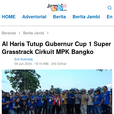
Loncat
Menu
ke
Mobile
HOME
Advertorial
Berita
Berita Jambi
Ent
konten
Beranda
Berita Jambi
Al Haris Tutup Gubernur Cup 1 Super
Grasstrack Cirkuit MPK Bangko
Evo Kusnady
09 Jun 2024 - 19:16 WIB
240 Dilihat