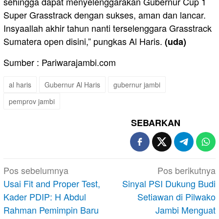
sehingga dapat menyelenggarakan Gubernur Cup 1
Super Grasstrack dengan sukses, aman dan lancar.
Insyaallah akhir tahun nanti terselenggara Grasstrack
Sumatera open disini,” pungkas Al Haris.
(uda)
Sumber : Pariwarajambi.com
al haris
Gubernur Al Haris
gubernur jambi
pemprov jambi
SEBARKAN
Navigasi
Pos sebelumnya
Pos berikutnya
pos
Usai Fit and Proper Test,
Sinyal PSI Dukung Budi
Kader PDIP: H Abdul
Setiawan di Pilwako
Rahman Pemimpin Baru
Jambi Menguat