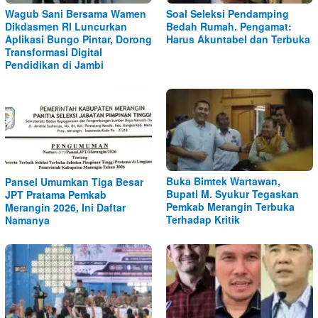
Wagub Sani Bersama Wamen
Soal Seleksi Pendamping
Dikdasmen RI Luncurkan
Bedah Rumah. Pengamat:
Aplikasi Bungo Pintar, Dorong
Harus Akuntabel dan Terbuka
Transformasi Digital
Pendidikan di Jambi
Buka Bimtek Wartawan,
Pansel Umumkan Tiga Besar
Bupati M. Syukur Tegaskan
JPT Pratama Pemkab
Pemkab Merangin Terbuka
Merangin 2026, Ini Daftar
Terhadap Kritik
Namanya