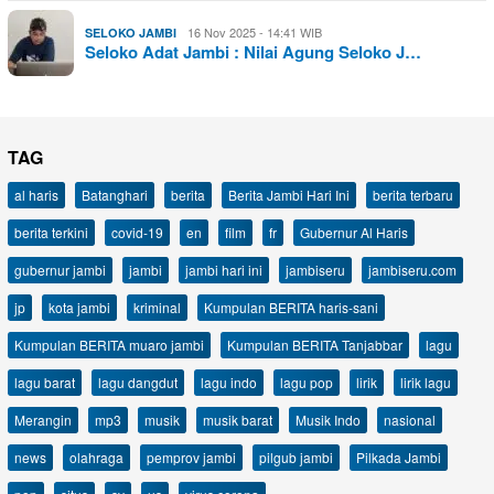
16 Nov 2025 - 14:41 WIB
SELOKO JAMBI
Seloko Adat Jambi : Nilai Agung Seloko J…
TAG
al haris
Batanghari
berita
Berita Jambi Hari Ini
berita terbaru
berita terkini
covid-19
en
film
fr
Gubernur Al Haris
gubernur jambi
jambi
jambi hari ini
jambiseru
jambiseru.com
jp
kota jambi
kriminal
Kumpulan BERITA haris-sani
Kumpulan BERITA muaro jambi
Kumpulan BERITA Tanjabbar
lagu
lagu barat
lagu dangdut
lagu indo
lagu pop
lirik
lirik lagu
Merangin
mp3
musik
musik barat
Musik Indo
nasional
news
olahraga
pemprov jambi
pilgub jambi
Pilkada Jambi