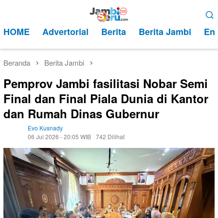
Loncat
Menu
ke
Mobile
HOME
Advertorial
Berita
Berita Jambi
Ent
konten
Beranda
Berita Jambi
Pemprov Jambi fasilitasi Nobar Semi
Final dan Final Piala Dunia di Kantor
dan Rumah Dinas Gubernur
Evo Kusnady
06 Jul 2026 - 20:05 WIB
742 Dilihat