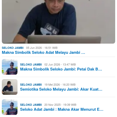
05 Jun 2026 - 16:51 WIB
SELOKO JAMBI
Makna Simbolik Seloko Adat Melayu Jambi …
02 Jun 2026 - 13:47 WIB
SELOKO JAMBI
Makna Simbolik Seloko Jambi: Petai Dak B…
19 Mei 2026 - 16:20 WIB
SELOKO JAMBI
Semiotika Seloko Melayu Jambi: Akar Kuat…
20 Nov 2025 - 19:39 WIB
SELOKO JAMBI
Seloko Adat Jambi : Makna Akar Menurut E…