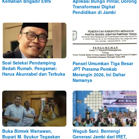
Kematian Brigadir EWS
Aplikasi Bungo Pintar, Dorong
Transformasi Digital
Pendidikan di Jambi
Soal Seleksi Pendamping
Pansel Umumkan Tiga Besar
Bedah Rumah. Pengamat:
JPT Pratama Pemkab
Harus Akuntabel dan Terbuka
Merangin 2026, Ini Daftar
Namanya
Buka Bimtek Wartawan,
Wagub Sani: Bentengi
Bupati M. Syukur Tegaskan
Generasi Jambi dari IRET,