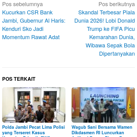
Navigasi
Pos sebelumnya
Pos berikutnya
pos
Kucurkan CSR Bank
Skandal Terbesar Piala
Jambi, Gubernur Al Haris:
Dunia 2026! Lobi Donald
Kenduri Sko Jadi
Trump ke FIFA Picu
Momentum Rawat Adat
Kemarahan Dunia,
Wibawa Sepak Bola
Dipertanyakan
POS TERKAIT
Polda Jambi Pecat Lima Polisi
Wagub Sani Bersama Wamen
yang Terseret Kasus
Dikdasmen RI Luncurkan