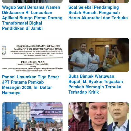
Wagub Sani Bersama Wamen
Soal Seleksi Pendamping
Dikdasmen RI Luncurkan
Bedah Rumah. Pengamat:
Aplikasi Bungo Pintar, Dorong
Harus Akuntabel dan Terbuka
Transformasi Digital
Pendidikan di Jambi
Buka Bimtek Wartawan,
Pansel Umumkan Tiga Besar
Bupati M. Syukur Tegaskan
JPT Pratama Pemkab
Pemkab Merangin Terbuka
Merangin 2026, Ini Daftar
Terhadap Kritik
Namanya