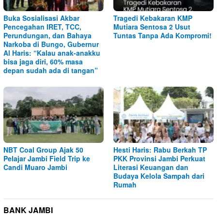
Buka Sosialisasi Akbar
Tragedi Kebakaran KMP
Pencegahan IRET, TCC,
Mutiara Sentosa 2 Usut
Perundungan, dan Bahaya
Tuntas Tanpa Ada Kompromi!
Narkoba di Bungo, Gubernur
Al Haris: “Kalau anak-anakku
bisa jaga diri, 60% masa
depan sudah ada di tangan”
NBT Coal Group Ajak 50
Hesti Haris: Rabu Berkah TP
Pelajar Jambi Field Trip ke
PKK Provinsi Jambi Perkuat
Candi Muaro Jambi
Literasi Keuangan dan
Budaya Kelola Sampah dari
Rumah
BANK JAMBI