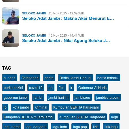
20 Nov 2025 - 19:39 WIB
SELOKO JAMBI
Seloko Adat Jambi : Makna Akar Menurut E…
16 Nov 2025 - 14:41 WIB
SELOKO JAMBI
Seloko Adat Jambi : Nilai Agung Seloko J…
TAG
al haris
Batanghari
berita
Berita Jambi Hari Ini
berita terbaru
berita terkini
covid-19
en
film
fr
Gubernur Al Haris
gubernur jambi
jambi
jambi hari ini
jambiseru
jambiseru.com
jp
kota jambi
kriminal
Kumpulan BERITA haris-sani
Kumpulan BERITA muaro jambi
Kumpulan BERITA Tanjabbar
lagu
lagu barat
lagu dangdut
lagu indo
lagu pop
lirik
lirik lagu