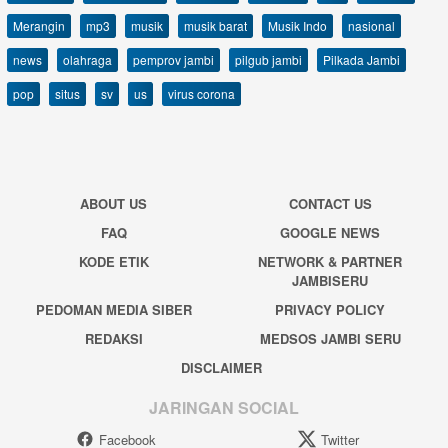
Merangin
mp3
musik
musik barat
Musik Indo
nasional
news
olahraga
pemprov jambi
pilgub jambi
Pilkada Jambi
pop
situs
sv
us
virus corona
ABOUT US
CONTACT US
FAQ
GOOGLE NEWS
KODE ETIK
NETWORK & PARTNER
JAMBISERU
PEDOMAN MEDIA SIBER
PRIVACY POLICY
REDAKSI
MEDSOS JAMBI SERU
DISCLAIMER
JARINGAN SOCIAL
Facebook
Twitter