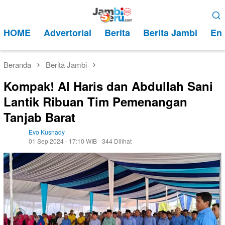
Loncat
Menu
ke
Mobile
HOME
Advertorial
Berita
Berita Jambi
Ent
konten
Beranda
Berita Jambi
Kompak! Al Haris dan Abdullah Sani
Lantik Ribuan Tim Pemenangan
Tanjab Barat
Evo Kusnady
01 Sep 2024 - 17:10 WIB
344 Dilihat