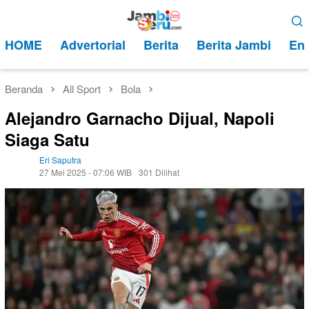
Loncat
Menu
ke
Mobile
HOME
Advertorial
Berita
Berita Jambi
Ent
konten
Beranda
All Sport
Bola
Alejandro Garnacho Dijual, Napoli
Siaga Satu
Eri Saputra
27 Mei 2025 - 07:06 WIB
301 Dilihat