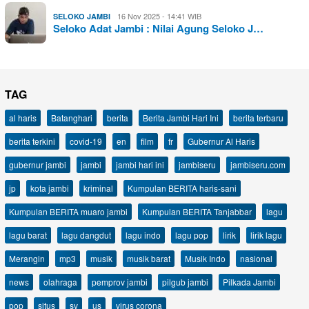
16 Nov 2025 - 14:41 WIB
SELOKO JAMBI
Seloko Adat Jambi : Nilai Agung Seloko J…
TAG
al haris
Batanghari
berita
Berita Jambi Hari Ini
berita terbaru
berita terkini
covid-19
en
film
fr
Gubernur Al Haris
gubernur jambi
jambi
jambi hari ini
jambiseru
jambiseru.com
jp
kota jambi
kriminal
Kumpulan BERITA haris-sani
Kumpulan BERITA muaro jambi
Kumpulan BERITA Tanjabbar
lagu
lagu barat
lagu dangdut
lagu indo
lagu pop
lirik
lirik lagu
Merangin
mp3
musik
musik barat
Musik Indo
nasional
news
olahraga
pemprov jambi
pilgub jambi
Pilkada Jambi
pop
situs
sv
us
virus corona