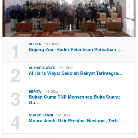
1
180 Dilihat
BERITA
Bujang Zuar Hadiri Pelantikan Persatuan …
2
159 Dilihat
AL HARIS WAYS
Al Haris Ways: Sekolah Rakyat Terintegra…
3
146 Dilihat
BERITA
Bukan Cuma TNI! Mensesneg Buka Suara:
Gu…
4
141 Dilihat
MUARO JAMBI
Muaro Jambi Ukir Prestasi Nasional, Terb…