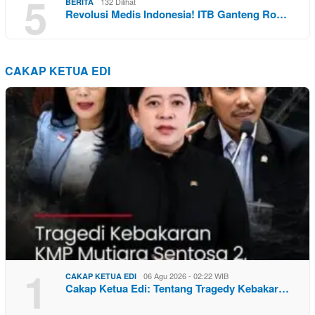
5
132 Dilihat
BERITA
Revolusi Medis Indonesia! ITB Ganteng Ro…
CAKAP KETUA EDI
1
06 Agu 2026 - 02:22 WIB
CAKAP KETUA EDI
Cakap Ketua Edi: Tentang Tragedy Kebakar…