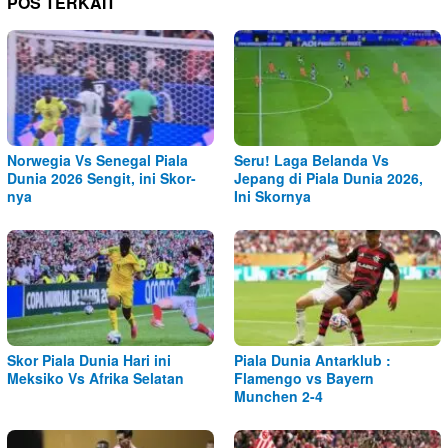
POS TERKAIT
Norwegia Vs Senegal Piala
Seru! Laga Belanda Vs
Dunia 2026 Sengit, ini Skor-
Jepang di Piala Dunia 2026,
nya
Ini Skornya
Skor Piala Dunia Hari ini
Piala Dunia Antarklub :
Meksiko Vs Afrika Selatan
Flamengo vs Bayern
Munchen 2-4