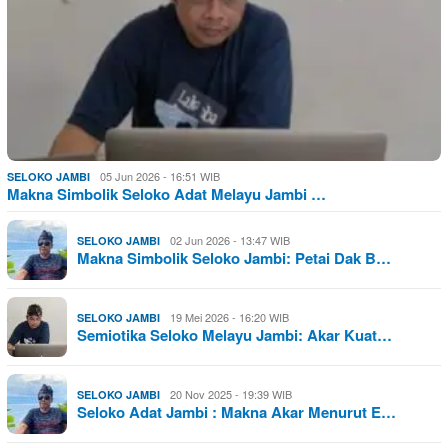
05 Jun 2026 - 16:51 WIB
SELOKO JAMBI
Makna Simbolik Seloko Adat Melayu Jambi …
02 Jun 2026 - 13:47 WIB
SELOKO JAMBI
Makna Simbolik Seloko Jambi: Petai Dak B…
19 Mei 2026 - 16:20 WIB
SELOKO JAMBI
Semiotika Seloko Melayu Jambi: Akar Kuat…
20 Nov 2025 - 19:39 WIB
SELOKO JAMBI
Seloko Adat Jambi : Makna Akar Menurut E…