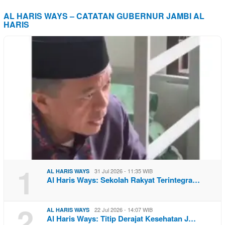
AL HARIS WAYS – CATATAN GUBERNUR JAMBI AL
HARIS
1
31 Jul 2026 - 11:35 WIB
AL HARIS WAYS
Al Haris Ways: Sekolah Rakyat Terintegra…
2
22 Jul 2026 - 14:07 WIB
AL HARIS WAYS
Al Haris Ways: Titip Derajat Kesehatan J…