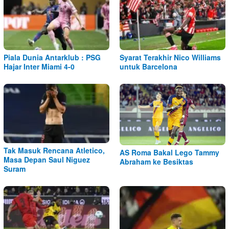
Piala Dunia Antarklub : PSG
Syarat Terakhir Nico Williams
Hajar Inter Miami 4-0
untuk Barcelona
Tak Masuk Rencana Atletico,
AS Roma Bakal Lego Tammy
Masa Depan Saul Niguez
Abraham ke Besiktas
Suram