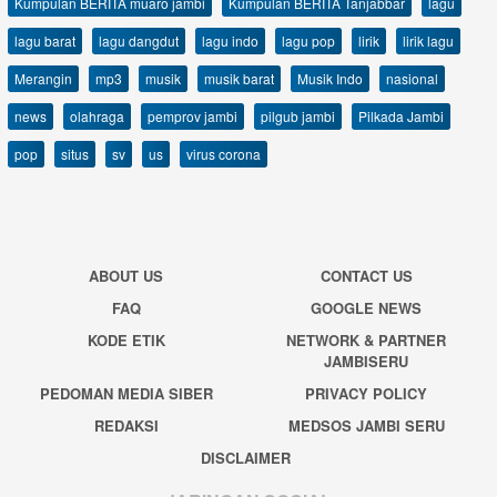
Kumpulan BERITA muaro jambi
Kumpulan BERITA Tanjabbar
lagu
lagu barat
lagu dangdut
lagu indo
lagu pop
lirik
lirik lagu
Merangin
mp3
musik
musik barat
Musik Indo
nasional
news
olahraga
pemprov jambi
pilgub jambi
Pilkada Jambi
pop
situs
sv
us
virus corona
ABOUT US
CONTACT US
FAQ
GOOGLE NEWS
KODE ETIK
NETWORK & PARTNER
JAMBISERU
PEDOMAN MEDIA SIBER
PRIVACY POLICY
REDAKSI
MEDSOS JAMBI SERU
DISCLAIMER