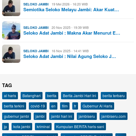
19 Mei 2026 - 16:20 WIB
SELOKO JAMBI
Semiotika Seloko Melayu Jambi: Akar Kuat…
20 Nov 2025 - 19:39 WIB
SELOKO JAMBI
Seloko Adat Jambi : Makna Akar Menurut E…
16 Nov 2025 - 14:41 WIB
SELOKO JAMBI
Seloko Adat Jambi : Nilai Agung Seloko J…
TAG
al haris
Batanghari
berita
Berita Jambi Hari Ini
berita terbaru
berita terkini
covid-19
en
film
fr
Gubernur Al Haris
gubernur jambi
jambi
jambi hari ini
jambiseru
jambiseru.com
jp
kota jambi
kriminal
Kumpulan BERITA haris-sani