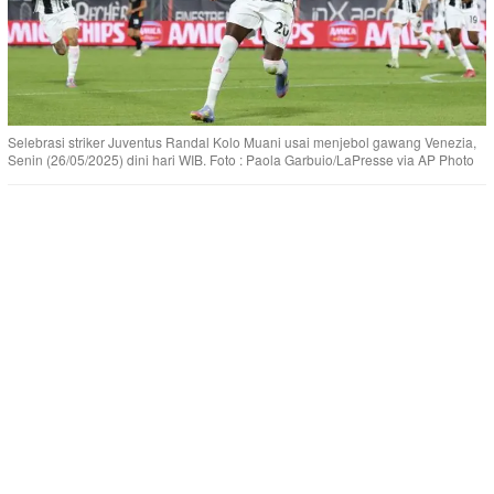
Selebrasi striker Juventus Randal Kolo Muani usai menjebol gawang Venezia,
Senin (26/05/2025) dini hari WIB. Foto : Paola Garbuio/LaPresse via AP Photo