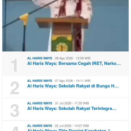
1
08 Agu 2026 - 13:39 WIB
AL HARIS WAYS
Al Haris Ways: Bersama Cegah IRET, Narko…
2
07 Agu 2026 - 14:11 WIB
AL HARIS WAYS
Al Haris Ways: Sekolah Rakyat di Bungo H…
3
31 Jul 2026 - 11:35 WIB
AL HARIS WAYS
Al Haris Ways: Sekolah Rakyat Terintegra…
22 Jul 2026 - 14:07 WIB
AL HARIS WAYS
Al Haris Ways: Titip Derajat Kesehatan J…