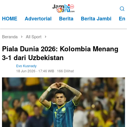
Loncat
Menu
ke
Mobile
HOME
Advertorial
Berita
Berita Jambi
Ent
konten
Beranda
All Sport
Piala Dunia 2026: Kolombia Menang
3-1 dari Uzbekistan
Evo Kusnady
18 Jun 2026 - 17:46 WIB
166 Dilihat