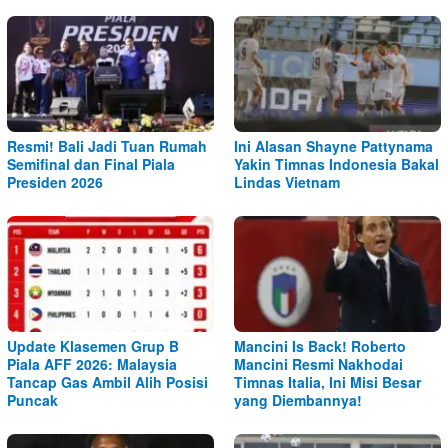
Resmi! Bali Jadi Tuan Rumah
Ini Alasan Shayne Pattynama
Semifinal dan Final Piala
Yakin Timnas Indonesia Bakal
Presiden 2026
Lindas Vietnam
Update Klasemen Grup B
Mancini Is Back! Roberto
Piala AFF 2026: Malaysia
Mancini Resmi Nakhodai
Tancap Gas Ambil Alih Posisi
Timnas Italia, Ini Misi Besar
Puncak
yang Diembannya!