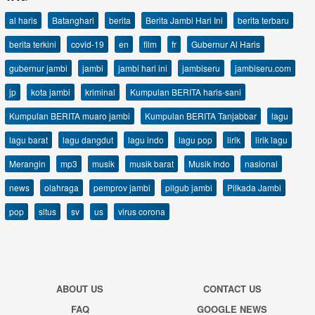
al haris
Batanghari
berita
Berita Jambi Hari Ini
berita terbaru
berita terkini
covid-19
en
film
fr
Gubernur Al Haris
gubernur jambi
jambi
jambi hari ini
jambiseru
jambiseru.com
jp
kota jambi
kriminal
Kumpulan BERITA haris-sani
Kumpulan BERITA muaro jambi
Kumpulan BERITA Tanjabbar
lagu
lagu barat
lagu dangdut
lagu indo
lagu pop
lirik
lirik lagu
Merangin
mp3
musik
musik barat
Musik Indo
nasional
news
olahraga
pemprov jambi
pilgub jambi
Pilkada Jambi
pop
situs
sv
us
virus corona
ABOUT US
CONTACT US
FAQ
GOOGLE NEWS