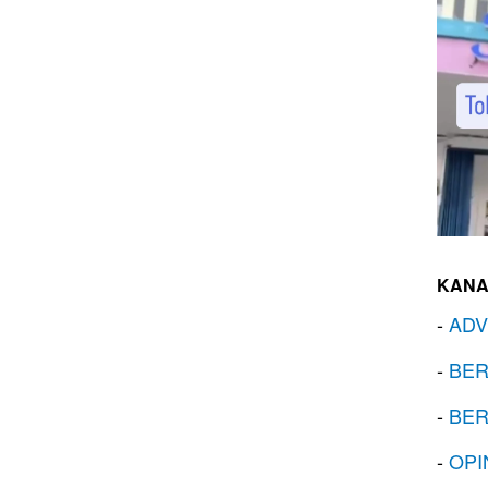
KANA
-
ADV
-
BER
-
BER
-
OPI