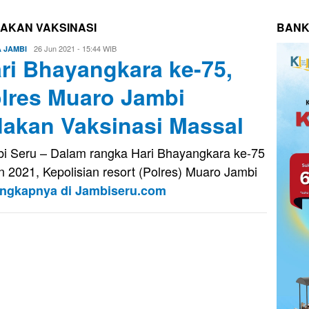
AKAN VAKSINASI
BANK
Eri
26 Jun 2021 - 15:44 WIB
A JAMBI
ri Bhayangkara ke-75,
Saputra
lres Muaro Jambi
akan Vaksinasi Massal
i Seru – Dalam rangka Hari Bhayangkara ke-75
n 2021, Kepolisian resort (Polres) Muaro Jambi
engkapnya di Jambiseru.com