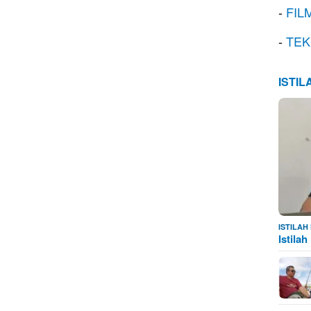
-
FIL
-
TEK
ISTI
ISTILA
Istila