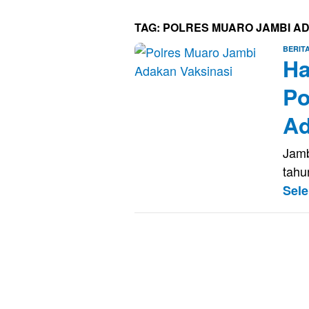
TAG:
POLRES MUARO JAMBI AD
BERIT
Ha
Po
Ad
Jamb
tahu
Sel