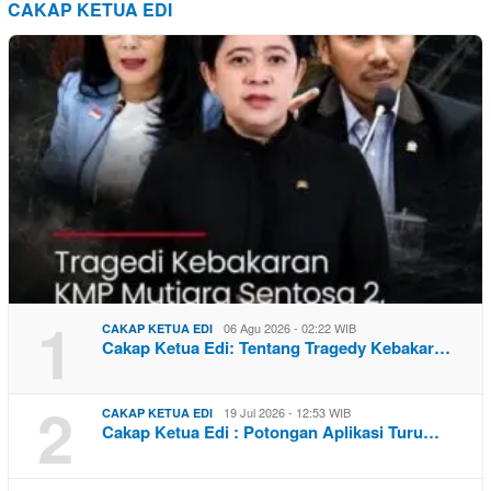
CAKAP KETUA EDI
1
06 Agu 2026 - 02:22 WIB
CAKAP KETUA EDI
Cakap Ketua Edi: Tentang Tragedy Kebakar…
2
19 Jul 2026 - 12:53 WIB
CAKAP KETUA EDI
Cakap Ketua Edi : Potongan Aplikasi Turu…