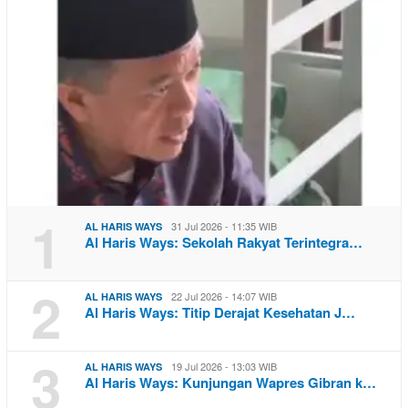
1
31 Jul 2026 - 11:35 WIB
AL HARIS WAYS
Al Haris Ways: Sekolah Rakyat Terintegra…
2
22 Jul 2026 - 14:07 WIB
AL HARIS WAYS
Al Haris Ways: Titip Derajat Kesehatan J…
3
19 Jul 2026 - 13:03 WIB
AL HARIS WAYS
Al Haris Ways: Kunjungan Wapres Gibran k…