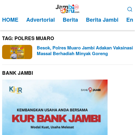
Loncat
Menu
ke
Mobile
HOME
Advertorial
Berita
Berita Jambi
Ent
konten
TAG:
POLRES MUARO
Besok, Polres Muaro Jambi Adakan Vaksinasi
Massal Berhadiah Minyak Goreng
BANK JAMBI