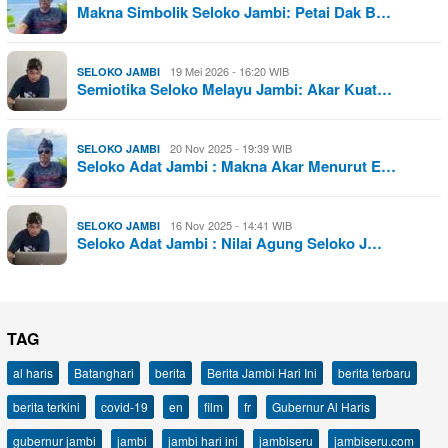
Makna Simbolik Seloko Jambi: Petai Dak B…
19 Mei 2026 - 16:20 WIB
SELOKO JAMBI
Semiotika Seloko Melayu Jambi: Akar Kuat…
20 Nov 2025 - 19:39 WIB
SELOKO JAMBI
Seloko Adat Jambi : Makna Akar Menurut E…
16 Nov 2025 - 14:41 WIB
SELOKO JAMBI
Seloko Adat Jambi : Nilai Agung Seloko J…
TAG
al haris
Batanghari
berita
Berita Jambi Hari Ini
berita terbaru
berita terkini
covid-19
en
film
fr
Gubernur Al Haris
gubernur jambi
jambi
jambi hari ini
jambiseru
jambiseru.com