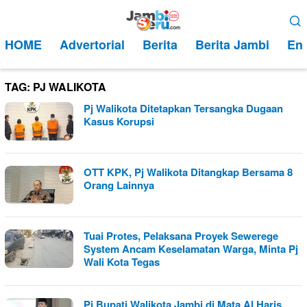
Loncat
Menu
ke
Mobile
HOME
Advertorial
Berita
Berita Jambi
Ent
konten
TAG:
PJ WALIKOTA
Pj Walikota Ditetapkan Tersangka Dugaan
Kasus Korupsi
OTT KPK, Pj Walikota Ditangkap Bersama 8
Orang Lainnya
Tuai Protes, Pelaksana Proyek Sewerege
System Ancam Keselamatan Warga, Minta Pj
Wali Kota Tegas
Pj Bupati Walikota Jambi di Mata Al Haris