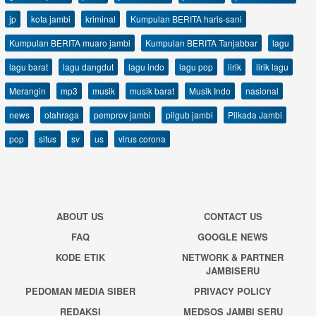
jp
kota jambi
kriminal
Kumpulan BERITA haris-sani
Kumpulan BERITA muaro jambi
Kumpulan BERITA Tanjabbar
lagu
lagu barat
lagu dangdut
lagu indo
lagu pop
lirik
lirik lagu
Merangin
mp3
musik
musik barat
Musik Indo
nasional
news
olahraga
pemprov jambi
pilgub jambi
Pilkada Jambi
pop
situs
sv
us
virus corona
ABOUT US
CONTACT US
FAQ
GOOGLE NEWS
KODE ETIK
NETWORK & PARTNER
JAMBISERU
PEDOMAN MEDIA SIBER
PRIVACY POLICY
REDAKSI
MEDSOS JAMBI SERU