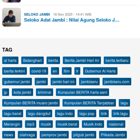
16 Nov 2025 - 14:41 WIB
SELOKO JAMBI
Seloko Adat Jambi : Nilai Agung Seloko J…
TAG
al haris
Batanghari
berita
Berita Jambi Hari Ini
berita terbaru
berita terkini
covid-19
en
film
fr
Gubernur Al Haris
gubernur jambi
jambi
jambi hari ini
jambiseru
jambiseru.com
jp
kota jambi
kriminal
Kumpulan BERITA haris-sani
Kumpulan BERITA muaro jambi
Kumpulan BERITA Tanjabbar
lagu
lagu barat
lagu dangdut
lagu indo
lagu pop
lirik
lirik lagu
Merangin
mp3
musik
musik barat
Musik Indo
nasional
news
olahraga
pemprov jambi
pilgub jambi
Pilkada Jambi