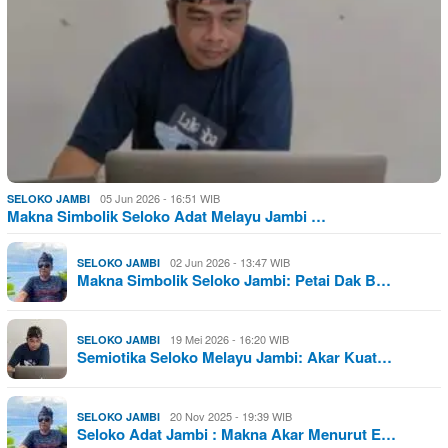
05 Jun 2026 - 16:51 WIB
SELOKO JAMBI
Makna Simbolik Seloko Adat Melayu Jambi …
02 Jun 2026 - 13:47 WIB
SELOKO JAMBI
Makna Simbolik Seloko Jambi: Petai Dak B…
19 Mei 2026 - 16:20 WIB
SELOKO JAMBI
Semiotika Seloko Melayu Jambi: Akar Kuat…
20 Nov 2025 - 19:39 WIB
SELOKO JAMBI
Seloko Adat Jambi : Makna Akar Menurut E…