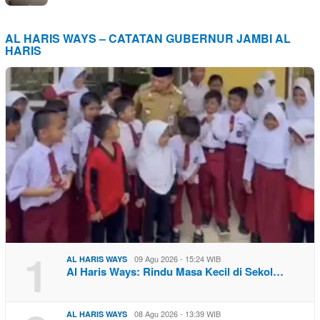
AL HARIS WAYS – CATATAN GUBERNUR JAMBI AL
HARIS
1
09 Agu 2026 - 15:24 WIB
AL HARIS WAYS
Al Haris Ways: Rindu Masa Kecil di Sekol…
08 Agu 2026 - 13:39 WIB
AL HARIS WAYS