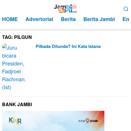
Loncat
Menu
ke
Mobile
HOME
Advertorial
Berita
Berita Jambi
Ent
konten
TAG:
PILGUN
Pilkada Ditunda? Ini Kata Istana
BANK JAMBI