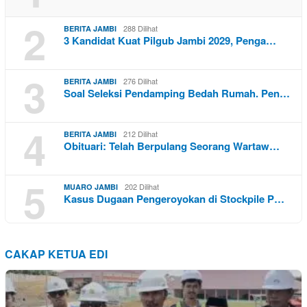
2
288 Dilihat
BERITA JAMBI
3 Kandidat Kuat Pilgub Jambi 2029, Penga…
3
276 Dilihat
BERITA JAMBI
Soal Seleksi Pendamping Bedah Rumah. Pen…
4
212 Dilihat
BERITA JAMBI
Obituari: Telah Berpulang Seorang Wartaw…
5
202 Dilihat
MUARO JAMBI
Kasus Dugaan Pengeroyokan di Stockpile P…
CAKAP KETUA EDI