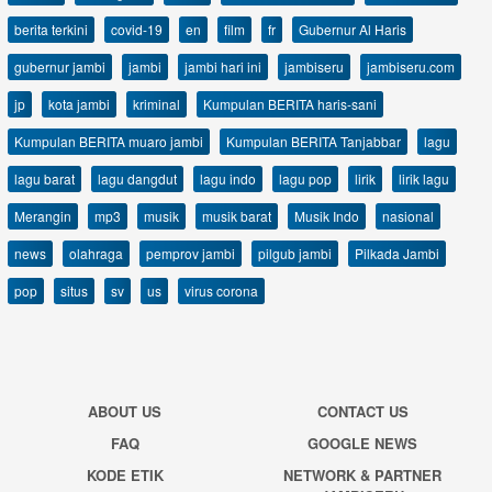
berita terkini
covid-19
en
film
fr
Gubernur Al Haris
gubernur jambi
jambi
jambi hari ini
jambiseru
jambiseru.com
jp
kota jambi
kriminal
Kumpulan BERITA haris-sani
Kumpulan BERITA muaro jambi
Kumpulan BERITA Tanjabbar
lagu
lagu barat
lagu dangdut
lagu indo
lagu pop
lirik
lirik lagu
Merangin
mp3
musik
musik barat
Musik Indo
nasional
news
olahraga
pemprov jambi
pilgub jambi
Pilkada Jambi
pop
situs
sv
us
virus corona
ABOUT US
CONTACT US
FAQ
GOOGLE NEWS
KODE ETIK
NETWORK & PARTNER