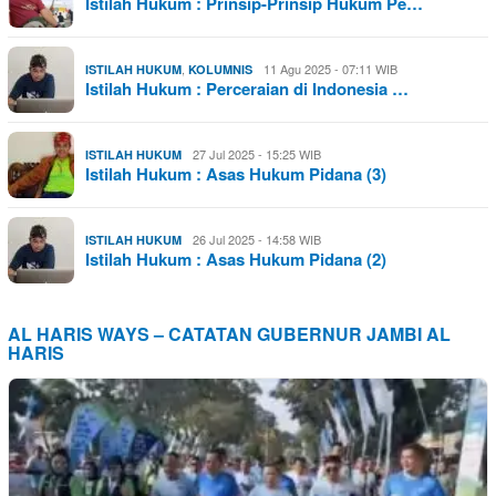
Istilah Hukum : Prinsip-Prinsip Hukum Pe…
,
11 Agu 2025 - 07:11 WIB
ISTILAH HUKUM
KOLUMNIS
Istilah Hukum : Perceraian di Indonesia …
27 Jul 2025 - 15:25 WIB
ISTILAH HUKUM
Istilah Hukum : Asas Hukum Pidana (3)
26 Jul 2025 - 14:58 WIB
ISTILAH HUKUM
Istilah Hukum : Asas Hukum Pidana (2)
AL HARIS WAYS – CATATAN GUBERNUR JAMBI AL
HARIS