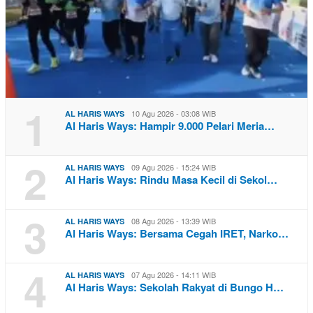
1
10 Agu 2026 - 03:08 WIB
AL HARIS WAYS
Al Haris Ways: Hampir 9.000 Pelari Meria…
2
09 Agu 2026 - 15:24 WIB
AL HARIS WAYS
Al Haris Ways: Rindu Masa Kecil di Sekol…
3
08 Agu 2026 - 13:39 WIB
AL HARIS WAYS
Al Haris Ways: Bersama Cegah IRET, Narko…
4
07 Agu 2026 - 14:11 WIB
AL HARIS WAYS
Al Haris Ways: Sekolah Rakyat di Bungo H…