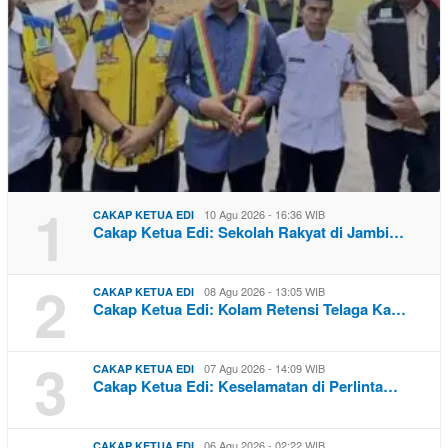
1
10 Agu 2026 - 16:36 WIB
CAKAP KETUA EDI
Cakap Ketua Edi: Sekolah Rakyat di Jambi…
2
08 Agu 2026 - 13:05 WIB
CAKAP KETUA EDI
Cakap Ketua Edi: Kolam Retensi Telaga Ka…
3
07 Agu 2026 - 14:09 WIB
CAKAP KETUA EDI
Cakap Ketua Edi: Keselamatan di Perlinta…
06 Agu 2026 - 02:22 WIB
CAKAP KETUA EDI