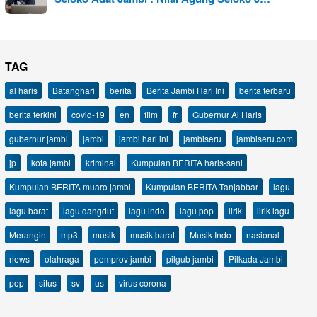
TAG
al haris
Batanghari
berita
Berita Jambi Hari Ini
berita terbaru
berita terkini
covid-19
en
film
fr
Gubernur Al Haris
gubernur jambi
jambi
jambi hari ini
jambiseru
jambiseru.com
jp
kota jambi
kriminal
Kumpulan BERITA haris-sani
Kumpulan BERITA muaro jambi
Kumpulan BERITA Tanjabbar
lagu
lagu barat
lagu dangdut
lagu indo
lagu pop
lirik
lirik lagu
Merangin
mp3
musik
musik barat
Musik Indo
nasional
news
olahraga
pemprov jambi
pilgub jambi
Pilkada Jambi
pop
situs
sv
us
virus corona