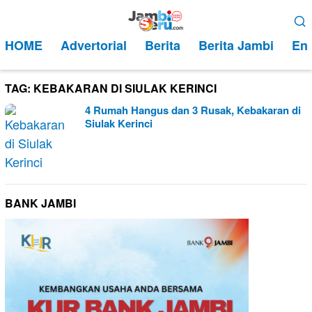
Loncat
Menu
ke
Mobile
HOME
Advertorial
Berita
Berita Jambi
Ent
konten
TAG:
KEBAKARAN DI SIULAK KERINCI
4 Rumah Hangus dan 3 Rusak, Kebakaran di
Siulak Kerinci
BANK JAMBI