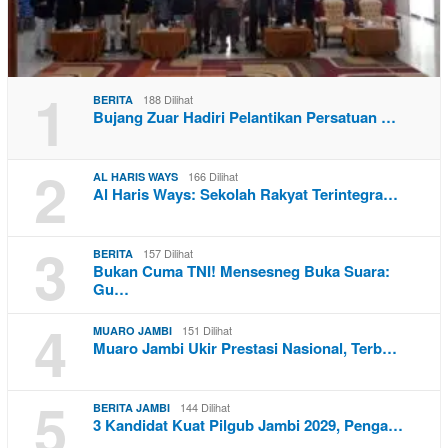
1
188 Dilihat
BERITA
Bujang Zuar Hadiri Pelantikan Persatuan …
2
166 Dilihat
AL HARIS WAYS
Al Haris Ways: Sekolah Rakyat Terintegra…
3
157 Dilihat
BERITA
Bukan Cuma TNI! Mensesneg Buka Suara:
Gu…
4
151 Dilihat
MUARO JAMBI
Muaro Jambi Ukir Prestasi Nasional, Terb…
5
144 Dilihat
BERITA JAMBI
3 Kandidat Kuat Pilgub Jambi 2029, Penga…