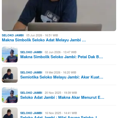
05 Jun 2026 - 16:51 WIB
SELOKO JAMBI
Makna Simbolik Seloko Adat Melayu Jambi …
02 Jun 2026 - 13:47 WIB
SELOKO JAMBI
Makna Simbolik Seloko Jambi: Petai Dak B…
19 Mei 2026 - 16:20 WIB
SELOKO JAMBI
Semiotika Seloko Melayu Jambi: Akar Kuat…
20 Nov 2025 - 19:39 WIB
SELOKO JAMBI
Seloko Adat Jambi : Makna Akar Menurut E…
16 Nov 2025 - 14:41 WIB
SELOKO JAMBI
Seloko Adat Jambi : Nilai Agung Seloko J…