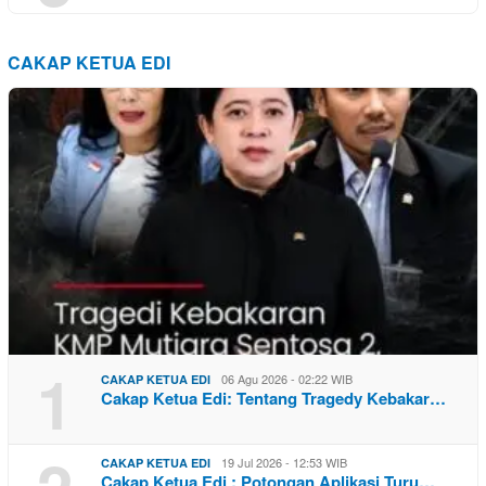
CAKAP KETUA EDI
1
06 Agu 2026 - 02:22 WIB
CAKAP KETUA EDI
Cakap Ketua Edi: Tentang Tragedy Kebakar…
19 Jul 2026 - 12:53 WIB
CAKAP KETUA EDI
Cakap Ketua Edi : Potongan Aplikasi Turu…