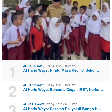
1
09 Agu 2026 - 15:24 WIB
AL HARIS WAYS
Al Haris Ways: Rindu Masa Kecil di Sekol…
2
08 Agu 2026 - 13:39 WIB
AL HARIS WAYS
Al Haris Ways: Bersama Cegah IRET, Narko…
3
07 Agu 2026 - 14:11 WIB
AL HARIS WAYS
Al Haris Ways: Sekolah Rakyat di Bungo H…