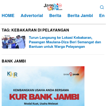
Loncat
Menu
ke
Mobile
HOME
Advertorial
Berita
Berita Jambi
Ent
konten
TAG:
KEBAKARAN DI PELAYANGAN
Turun Langsung ke Lokasi Kebakaran,
Pasangan Maulana-Diza Beri Semangat dan
Bantuan untuk Warga Pelayangan
BANK JAMBI