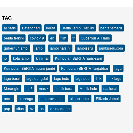
TAG
al haris
Batanghari
berita
Berita Jambi Hari Ini
berita terbaru
berita terkini
covid-19
en
film
fr
Gubernur Al Haris
gubernur jambi
jambi
jambi hari ini
jambiseru
jambiseru.com
jp
kota jambi
kriminal
Kumpulan BERITA haris-sani
Kumpulan BERITA muaro jambi
Kumpulan BERITA Tanjabbar
lagu
lagu barat
lagu dangdut
lagu indo
lagu pop
lirik
lirik lagu
Merangin
mp3
musik
musik barat
Musik Indo
nasional
news
olahraga
pemprov jambi
pilgub jambi
Pilkada Jambi
pop
situs
sv
us
virus corona