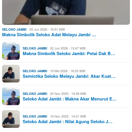
05 Jun 2026 - 16:51 WIB
SELOKO JAMBI
Makna Simbolik Seloko Adat Melayu Jambi …
02 Jun 2026 - 13:47 WIB
SELOKO JAMBI
Makna Simbolik Seloko Jambi: Petai Dak B…
19 Mei 2026 - 16:20 WIB
SELOKO JAMBI
Semiotika Seloko Melayu Jambi: Akar Kuat…
20 Nov 2025 - 19:39 WIB
SELOKO JAMBI
Seloko Adat Jambi : Makna Akar Menurut E…
16 Nov 2025 - 14:41 WIB
SELOKO JAMBI
Seloko Adat Jambi : Nilai Agung Seloko J…