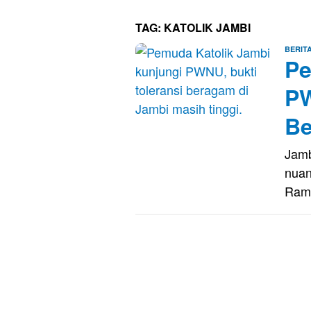
TAG:
KATOLIK JAMBI
BERIT
Pe
PW
Be
Jamb
nuan
Ram