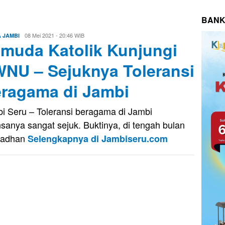
BANK
Eri
08 Mei 2021 - 20:46 WIB
A JAMBI
muda Katolik Kunjungi
Saputra
NU – Sejuknya Toleransi
ragama di Jambi
i Seru – Toleransi beragama di Jambi
sanya sangat sejuk. Buktinya, di tengah bulan
adhan
Selengkapnya di Jambiseru.com