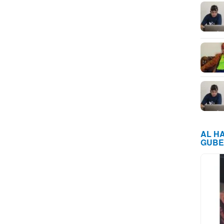
AL H
GUBE