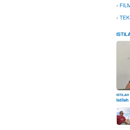
-
FIL
-
TEK
ISTI
ISTILA
Istila