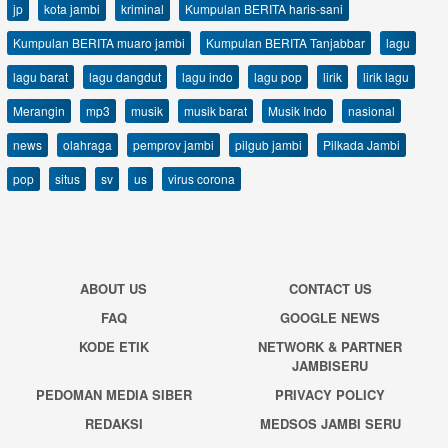
jp
kota jambi
kriminal
Kumpulan BERITA haris-sani
Kumpulan BERITA muaro jambi
Kumpulan BERITA Tanjabbar
lagu
lagu barat
lagu dangdut
lagu indo
lagu pop
lirik
lirik lagu
Merangin
mp3
musik
musik barat
Musik Indo
nasional
news
olahraga
pemprov jambi
pilgub jambi
Pilkada Jambi
pop
situs
sv
us
virus corona
ABOUT US
CONTACT US
FAQ
GOOGLE NEWS
KODE ETIK
NETWORK & PARTNER
JAMBISERU
PEDOMAN MEDIA SIBER
PRIVACY POLICY
REDAKSI
MEDSOS JAMBI SERU