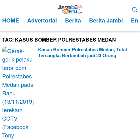
Loncat
Menu
ke
Mobile
HOME
Advertorial
Berita
Berita Jambi
Ent
konten
TAG:
KASUS BOMBER POLRESTABES MEDAN
Kasus Bomber Polrestabes Medan, Total
Tersangka Bertambah jadi 23 Orang