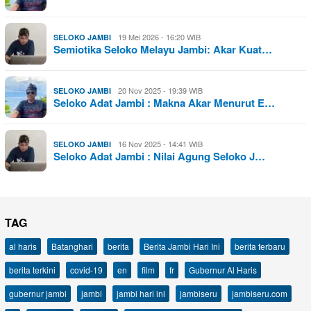
19 Mei 2026 - 16:20 WIB
SELOKO JAMBI
Semiotika Seloko Melayu Jambi: Akar Kuat…
20 Nov 2025 - 19:39 WIB
SELOKO JAMBI
Seloko Adat Jambi : Makna Akar Menurut E…
16 Nov 2025 - 14:41 WIB
SELOKO JAMBI
Seloko Adat Jambi : Nilai Agung Seloko J…
TAG
al haris
Batanghari
berita
Berita Jambi Hari Ini
berita terbaru
berita terkini
covid-19
en
film
fr
Gubernur Al Haris
gubernur jambi
jambi
jambi hari ini
jambiseru
jambiseru.com