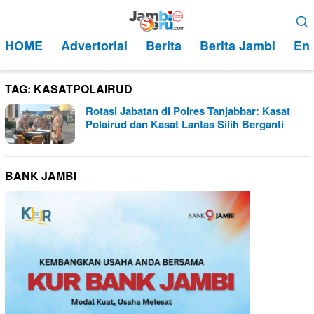
Loncat
Menu
ke
Mobile
HOME
Advertorial
Berita
Berita Jambi
Ent
konten
TAG:
KASATPOLAIRUD
Rotasi Jabatan di Polres Tanjabbar: Kasat
Polairud dan Kasat Lantas Silih Berganti
BANK JAMBI