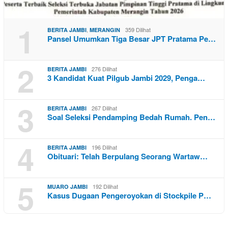
1
,
359 Dilihat
BERITA JAMBI
MERANGIN
Pansel Umumkan Tiga Besar JPT Pratama Pe…
2
276 Dilihat
BERITA JAMBI
3 Kandidat Kuat Pilgub Jambi 2029, Penga…
3
267 Dilihat
BERITA JAMBI
Soal Seleksi Pendamping Bedah Rumah. Pen…
4
196 Dilihat
BERITA JAMBI
Obituari: Telah Berpulang Seorang Wartaw…
5
192 Dilihat
MUARO JAMBI
Kasus Dugaan Pengeroyokan di Stockpile P…