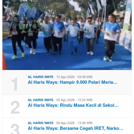
1
10 Agu 2026 - 03:08 WIB
AL HARIS WAYS
Al Haris Ways: Hampir 9.000 Pelari Meria…
2
09 Agu 2026 - 15:24 WIB
AL HARIS WAYS
Al Haris Ways: Rindu Masa Kecil di Sekol…
3
08 Agu 2026 - 13:39 WIB
AL HARIS WAYS
Al Haris Ways: Bersama Cegah IRET, Narko…