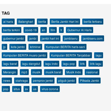
TAG
al haris
Batanghari
berita
Berita Jambi Hari Ini
berita terbaru
berita terkini
covid-19
en
film
fr
Gubernur Al Haris
gubernur jambi
jambi
jambi hari ini
jambiseru
jambiseru.com
jp
kota jambi
kriminal
Kumpulan BERITA haris-sani
Kumpulan BERITA muaro jambi
Kumpulan BERITA Tanjabbar
lagu
lagu barat
lagu dangdut
lagu indo
lagu pop
lirik
lirik lagu
Merangin
mp3
musik
musik barat
Musik Indo
nasional
news
olahraga
pemprov jambi
pilgub jambi
Pilkada Jambi
pop
situs
sv
us
virus corona