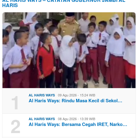
HARIS
1
09 Agu 2026 - 15:24 WIB
AL HARIS WAYS
Al Haris Ways: Rindu Masa Kecil di Sekol…
2
08 Agu 2026 - 13:39 WIB
AL HARIS WAYS
Al Haris Ways: Bersama Cegah IRET, Narko…