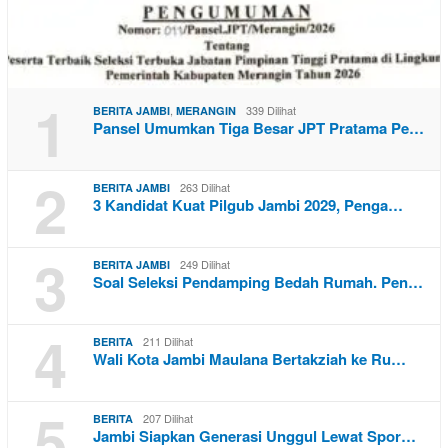
1
,
339 Dilihat
BERITA JAMBI
MERANGIN
Pansel Umumkan Tiga Besar JPT Pratama Pe…
2
263 Dilihat
BERITA JAMBI
3 Kandidat Kuat Pilgub Jambi 2029, Penga…
3
249 Dilihat
BERITA JAMBI
Soal Seleksi Pendamping Bedah Rumah. Pen…
4
211 Dilihat
BERITA
Wali Kota Jambi Maulana Bertakziah ke Ru…
5
207 Dilihat
BERITA
Jambi Siapkan Generasi Unggul Lewat Spor…