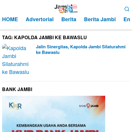
Loncat
Menu
ke
Mobile
HOME
Advertorial
Berita
Berita Jambi
Ent
konten
TAG:
KAPOLDA JAMBI KE BAWASLU
Jalin Sinergitas, Kapolda Jambi Silaturahmi
ke Bawaslu
BANK JAMBI