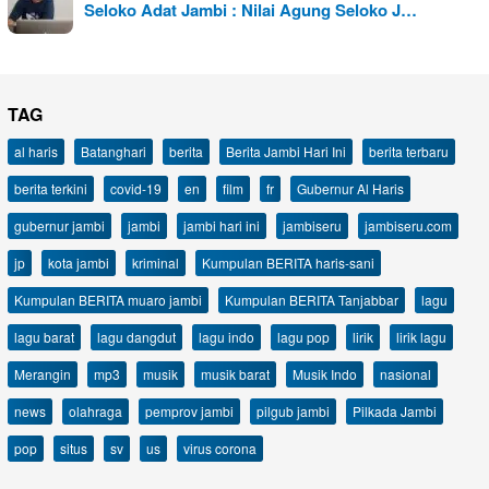
Seloko Adat Jambi : Nilai Agung Seloko J…
TAG
al haris
Batanghari
berita
Berita Jambi Hari Ini
berita terbaru
berita terkini
covid-19
en
film
fr
Gubernur Al Haris
gubernur jambi
jambi
jambi hari ini
jambiseru
jambiseru.com
jp
kota jambi
kriminal
Kumpulan BERITA haris-sani
Kumpulan BERITA muaro jambi
Kumpulan BERITA Tanjabbar
lagu
lagu barat
lagu dangdut
lagu indo
lagu pop
lirik
lirik lagu
Merangin
mp3
musik
musik barat
Musik Indo
nasional
news
olahraga
pemprov jambi
pilgub jambi
Pilkada Jambi
pop
situs
sv
us
virus corona