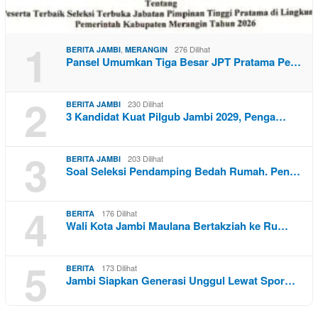
1
,
276 Dilihat
BERITA JAMBI
MERANGIN
Pansel Umumkan Tiga Besar JPT Pratama Pe…
2
230 Dilihat
BERITA JAMBI
3 Kandidat Kuat Pilgub Jambi 2029, Penga…
3
203 Dilihat
BERITA JAMBI
Soal Seleksi Pendamping Bedah Rumah. Pen…
4
176 Dilihat
BERITA
Wali Kota Jambi Maulana Bertakziah ke Ru…
5
173 Dilihat
BERITA
Jambi Siapkan Generasi Unggul Lewat Spor…