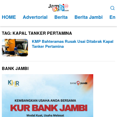
Loncat
Menu
ke
Mobile
HOME
Advertorial
Berita
Berita Jambi
Ent
konten
TAG:
KAPAL TANKER PERTAMINA
KMP Bahteramas Rusak Usai Ditabrak Kapal
Tanker Pertamina
BANK JAMBI