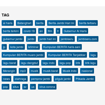
TAG
al haris
Batanghari
berita
Berita Jambi Hari Ini
berita terbaru
berita terkini
covid-19
en
film
fr
Gubernur Al Haris
gubernur jambi
jambi
jambi hari ini
jambiseru
jambiseru.com
jp
kota jambi
kriminal
Kumpulan BERITA haris-sani
Kumpulan BERITA muaro jambi
Kumpulan BERITA Tanjabbar
lagu
lagu barat
lagu dangdut
lagu indo
lagu pop
lirik
lirik lagu
Merangin
mp3
musik
musik barat
Musik Indo
nasional
news
olahraga
pemprov jambi
pilgub jambi
Pilkada Jambi
pop
situs
sv
us
virus corona