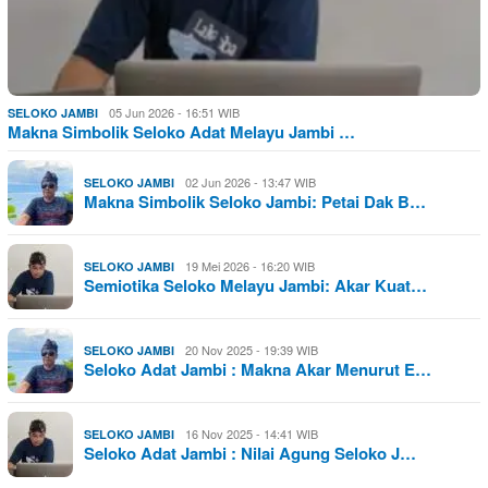
05 Jun 2026 - 16:51 WIB
SELOKO JAMBI
Makna Simbolik Seloko Adat Melayu Jambi …
02 Jun 2026 - 13:47 WIB
SELOKO JAMBI
Makna Simbolik Seloko Jambi: Petai Dak B…
19 Mei 2026 - 16:20 WIB
SELOKO JAMBI
Semiotika Seloko Melayu Jambi: Akar Kuat…
20 Nov 2025 - 19:39 WIB
SELOKO JAMBI
Seloko Adat Jambi : Makna Akar Menurut E…
16 Nov 2025 - 14:41 WIB
SELOKO JAMBI
Seloko Adat Jambi : Nilai Agung Seloko J…