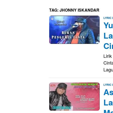
TAG:
JHONNY ISKANDAR
LYRIC
Yu
La
Ci
Liri
Cint
Lag
LYRIC
As
La
Ma