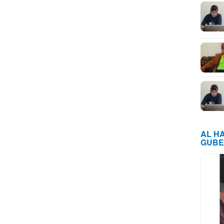
AL H
GUBE