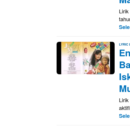
Liri
tahu
Sel
LYRIC
En
Ba
Is
Mu
Liri
akti
Sel