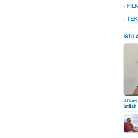
-
FIL
-
TEK
ISTI
ISTILA
Istila