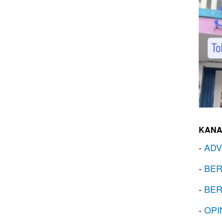
KANA
-
ADV
-
BER
-
BER
-
OPI