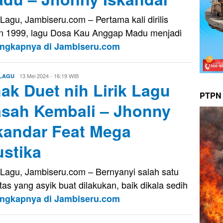
k Lagu, Jambiseru.com – Pertama kali dirilis
n 1999, lagu Dosa Kau Anggap Madu menjadi
engkapnya di Jambiseru.com
Aris
13 Mei 2024 - 16:19 WIB
 LAGU
ak Duet nih Lirik Lagu
PTPN 
sah Kembali – Jhonny
kandar Feat Mega
stika
k Lagu, Jambiseru.com – Bernyanyi salah satu
fitas yang asyik buat dilakukan, baik dikala sedih
engkapnya di Jambiseru.com