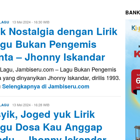
BANK
Aris
13 Mei 2024 - 16:30 WIB
 LAGU
k Nostalgia dengan Lirik
gu Bukan Pengemis
nta – Jhonny Iskandar
k Lagu, Jambiseru.com – Lagu Bukan Pengemis
a yang dinyanyikan Jhonny Iskandar, dirilis 1993.
u
Selengkapnya di Jambiseru.com
Aris
13 Mei 2024 - 16:28 WIB
 LAGU
yik, Joged yuk Lirik
gu Dosa Kau Anggap
du – Jhonny Iskandar