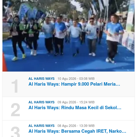
1
10 Agu 2026 - 03:08 WIB
AL HARIS WAYS
Al Haris Ways: Hampir 9.000 Pelari Meria…
2
09 Agu 2026 - 15:24 WIB
AL HARIS WAYS
Al Haris Ways: Rindu Masa Kecil di Sekol…
3
08 Agu 2026 - 13:39 WIB
AL HARIS WAYS
Al Haris Ways: Bersama Cegah IRET, Narko…