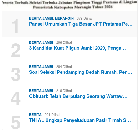
1
,
379 Dilihat
BERITA JAMBI
MERANGIN
Pansel Umumkan Tiga Besar JPT Pratama Pe…
2
296 Dilihat
BERITA JAMBI
3 Kandidat Kuat Pilgub Jambi 2029, Penga…
3
284 Dilihat
BERITA JAMBI
Soal Seleksi Pendamping Bedah Rumah. Pen…
4
216 Dilihat
BERITA JAMBI
Obituari: Telah Berpulang Seorang Wartaw…
5
201 Dilihat
BERITA
TNI AL Ungkap Penyeludupan Pasir Timah S…