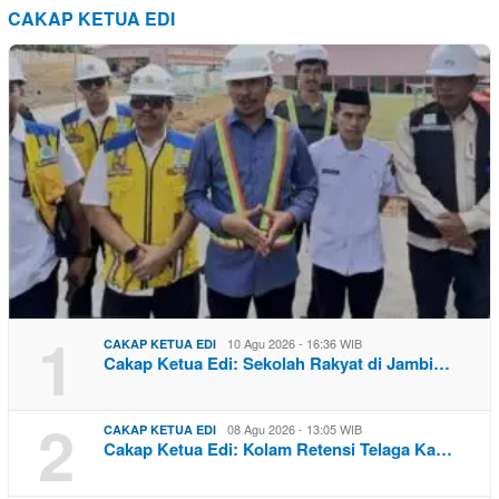
CAKAP KETUA EDI
1
10 Agu 2026 - 16:36 WIB
CAKAP KETUA EDI
Cakap Ketua Edi: Sekolah Rakyat di Jambi…
2
08 Agu 2026 - 13:05 WIB
CAKAP KETUA EDI
Cakap Ketua Edi: Kolam Retensi Telaga Ka…