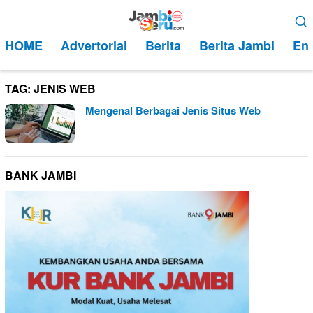
Loncat
Menu
ke
Mobile
HOME
Advertorial
Berita
Berita Jambi
Ent
konten
TAG:
JENIS WEB
Mengenal Berbagai Jenis Situs Web
BANK JAMBI