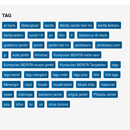
TAG
al haris
Batanghari
berita
Berita Jambi Hari Ini
berita terbaru
berita terkini
covid-19
en
film
fr
Gubernur Al Haris
gubernur jambi
jambi
jambi hari ini
jambiseru
jambiseru.com
jp
kota jambi
kriminal
Kumpulan BERITA haris-sani
Kumpulan BERITA muaro jambi
Kumpulan BERITA Tanjabbar
lagu
lagu barat
lagu dangdut
lagu indo
lagu pop
lirik
lirik lagu
Merangin
mp3
musik
musik barat
Musik Indo
nasional
news
olahraga
pemprov jambi
pilgub jambi
Pilkada Jambi
pop
situs
sv
us
virus corona