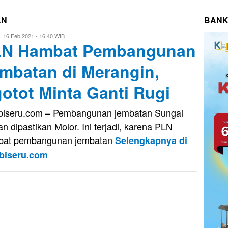
AN
BANK
Eri
16 Feb 2021 - 16:40 WIB
LN Hambat Pembangunan
Saputra
mbatan di Merangin,
otot Minta Ganti Rugi
iseru.com – Pembangunan jembatan Sungai
an dipastikan Molor. Ini terjadi, karena PLN
bat pembangunan jembatan
Selengkapnya di
biseru.com