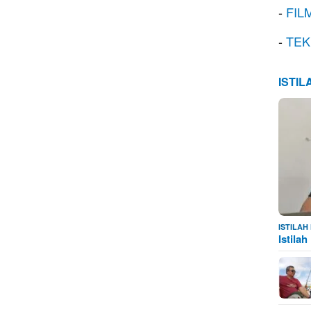
-
FIL
-
TEK
ISTI
ISTILA
Istila