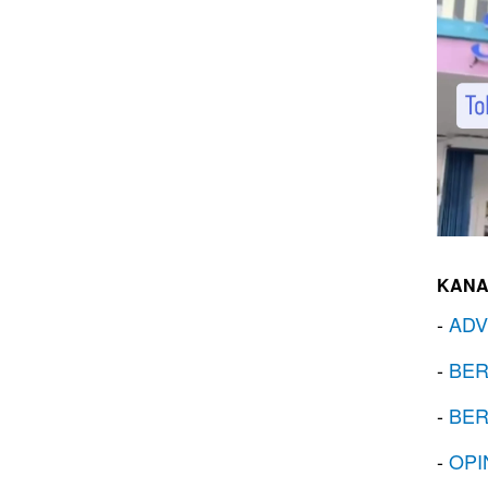
KANA
-
ADV
-
BER
-
BER
-
OPI