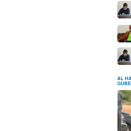
AL H
GUBE