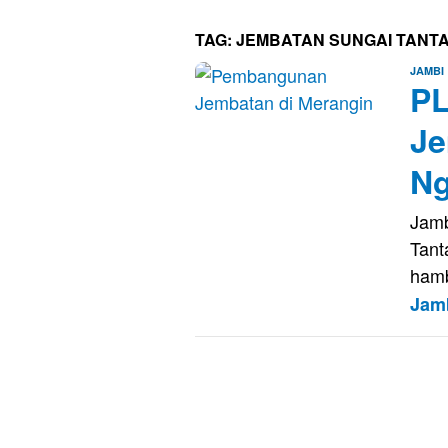
TAG:
JEMBATAN SUNGAI TANT
JAMBI
P
Je
Ng
Jamb
Tant
ham
Jam