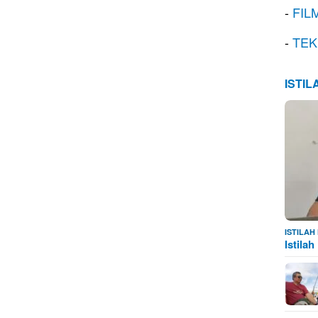
-
FIL
-
TEK
ISTI
ISTILA
Istila