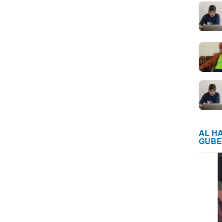
AL H
GUBE