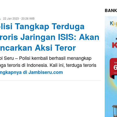
BANK
Firman
22 Jan 2023 - 20:26 WIB
A
lisi Tangkap Terduga
Saputra
roris Jaringan ISIS: Akan
ncarkan Aksi Teror
i Seru – Polisi kembali berhasil menangkap
ga teroris di Indonesia. Kali ini, terduga teroris
engkapnya di Jambiseru.com