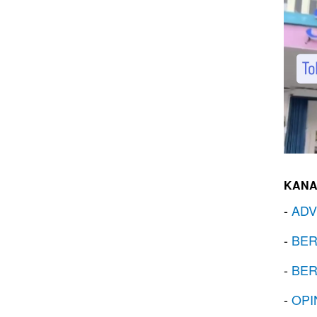
KANA
-
ADV
-
BER
-
BER
-
OPI