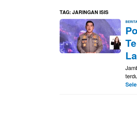
TAG:
JARINGAN ISIS
BERIT
Po
Te
La
Jamb
terdu
Sel