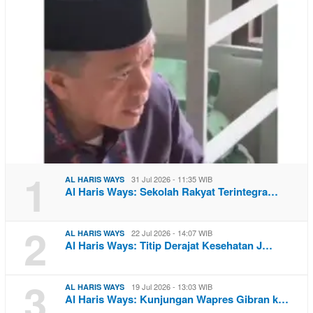
1
31 Jul 2026 - 11:35 WIB
AL HARIS WAYS
Al Haris Ways: Sekolah Rakyat Terintegra…
2
22 Jul 2026 - 14:07 WIB
AL HARIS WAYS
Al Haris Ways: Titip Derajat Kesehatan J…
3
19 Jul 2026 - 13:03 WIB
AL HARIS WAYS
Al Haris Ways: Kunjungan Wapres Gibran k…