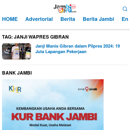
Loncat
Menu
ke
Mobile
HOME
Advertorial
Berita
Berita Jambi
Ent
konten
TAG:
JANJI WAPRES GIBRAN
Janji Manis Gibran dalam Pilpres 2024: 19
Juta Lapangan Pekerjaan
BANK JAMBI