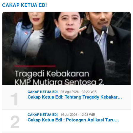
CAKAP KETUA EDI
1
06 Agu 2026 - 02:22 WIB
CAKAP KETUA EDI
Cakap Ketua Edi: Tentang Tragedy Kebakar…
2
19 Jul 2026 - 12:53 WIB
CAKAP KETUA EDI
Cakap Ketua Edi : Potongan Aplikasi Turu…