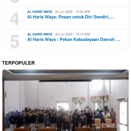
4
30 Jun 2026 - 15:50 WIB
AL HARIS WAYS
Al Haris Ways: Pesan untuk Diri Sendiri,…
5
28 Jun 2026 - 15:14 WIB
AL HARIS WAYS
Al Haris Ways : Pekan Kebudayaan Daerah …
TERPOPULER