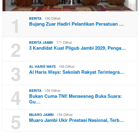
1
190 Dilihat
BERITA
Bujang Zuar Hadiri Pelantikan Persatuan …
2
171 Dilihat
BERITA JAMBI
3 Kandidat Kuat Pilgub Jambi 2029, Penga…
3
169 Dilihat
AL HARIS WAYS
Al Haris Ways: Sekolah Rakyat Terintegra…
4
159 Dilihat
BERITA
Bukan Cuma TNI! Mensesneg Buka Suara:
Gu…
5
154 Dilihat
MUARO JAMBI
Muaro Jambi Ukir Prestasi Nasional, Terb…