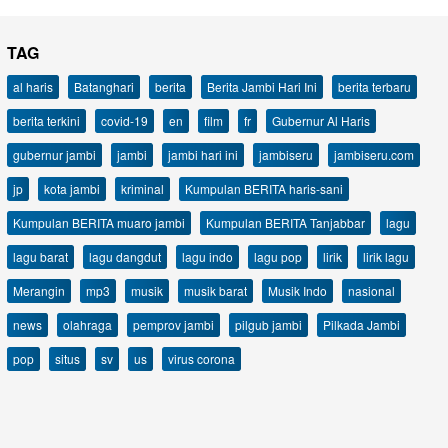
TAG
al haris
Batanghari
berita
Berita Jambi Hari Ini
berita terbaru
berita terkini
covid-19
en
film
fr
Gubernur Al Haris
gubernur jambi
jambi
jambi hari ini
jambiseru
jambiseru.com
jp
kota jambi
kriminal
Kumpulan BERITA haris-sani
Kumpulan BERITA muaro jambi
Kumpulan BERITA Tanjabbar
lagu
lagu barat
lagu dangdut
lagu indo
lagu pop
lirik
lirik lagu
Merangin
mp3
musik
musik barat
Musik Indo
nasional
news
olahraga
pemprov jambi
pilgub jambi
Pilkada Jambi
pop
situs
sv
us
virus corona