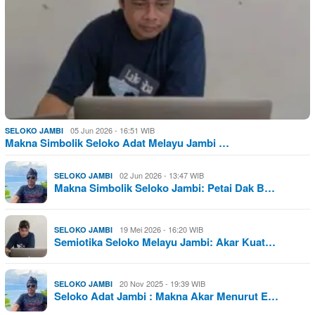
05 Jun 2026 - 16:51 WIB
SELOKO JAMBI
Makna Simbolik Seloko Adat Melayu Jambi …
02 Jun 2026 - 13:47 WIB
SELOKO JAMBI
Makna Simbolik Seloko Jambi: Petai Dak B…
19 Mei 2026 - 16:20 WIB
SELOKO JAMBI
Semiotika Seloko Melayu Jambi: Akar Kuat…
20 Nov 2025 - 19:39 WIB
SELOKO JAMBI
Seloko Adat Jambi : Makna Akar Menurut E…