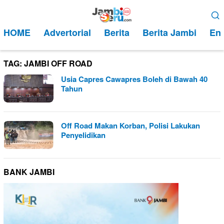
Loncat
Menu
ke
Mobile
HOME
Advertorial
Berita
Berita Jambi
Ent
konten
TAG:
JAMBI OFF ROAD
Usia Capres Cawapres Boleh di Bawah 40
Tahun
Off Road Makan Korban, Polisi Lakukan
Penyelidikan
BANK JAMBI