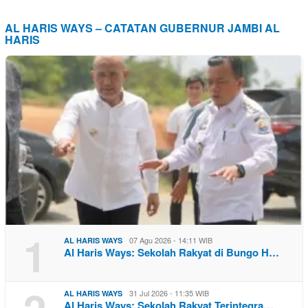
AL HARIS WAYS – CATATAN GUBERNUR JAMBI AL
HARIS
1
07 Agu 2026 - 14:11 WIB
AL HARIS WAYS
Al Haris Ways: Sekolah Rakyat di Bungo H…
31 Jul 2026 - 11:35 WIB
AL HARIS WAYS
Al Haris Ways: Sekolah Rakyat Terintegra…