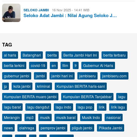
16 Nov 2025 - 14:41 WIB
SELOKO JAMBI
Seloko Adat Jambi : Nilai Agung Seloko J…
TAG
al haris
Batanghari
berita
Berita Jambi Hari Ini
berita terbaru
berita terkini
covid-19
en
film
fr
Gubernur Al Haris
gubernur jambi
jambi
jambi hari ini
jambiseru
jambiseru.com
jp
kota jambi
kriminal
Kumpulan BERITA haris-sani
Kumpulan BERITA muaro jambi
Kumpulan BERITA Tanjabbar
lagu
lagu barat
lagu dangdut
lagu indo
lagu pop
lirik
lirik lagu
Merangin
mp3
musik
musik barat
Musik Indo
nasional
news
olahraga
pemprov jambi
pilgub jambi
Pilkada Jambi