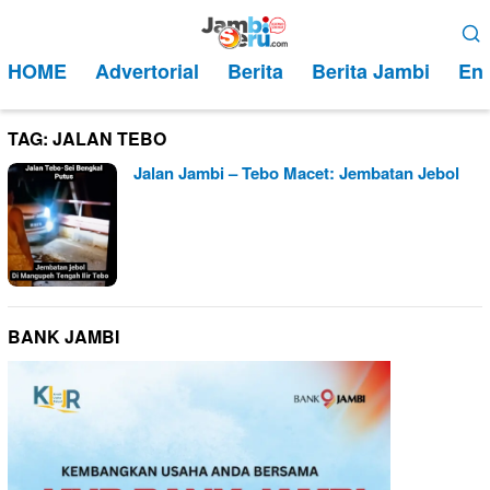
Loncat
Menu
ke
Mobile
HOME
Advertorial
Berita
Berita Jambi
Ent
konten
TAG:
JALAN TEBO
Jalan Jambi – Tebo Macet: Jembatan Jebol
BANK JAMBI