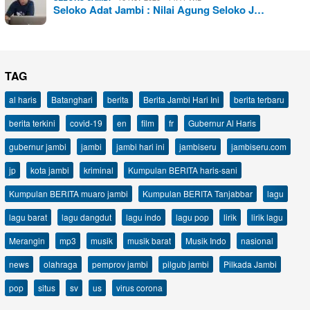
Seloko Adat Jambi : Nilai Agung Seloko J…
TAG
al haris
Batanghari
berita
Berita Jambi Hari Ini
berita terbaru
berita terkini
covid-19
en
film
fr
Gubernur Al Haris
gubernur jambi
jambi
jambi hari ini
jambiseru
jambiseru.com
jp
kota jambi
kriminal
Kumpulan BERITA haris-sani
Kumpulan BERITA muaro jambi
Kumpulan BERITA Tanjabbar
lagu
lagu barat
lagu dangdut
lagu indo
lagu pop
lirik
lirik lagu
Merangin
mp3
musik
musik barat
Musik Indo
nasional
news
olahraga
pemprov jambi
pilgub jambi
Pilkada Jambi
pop
situs
sv
us
virus corona