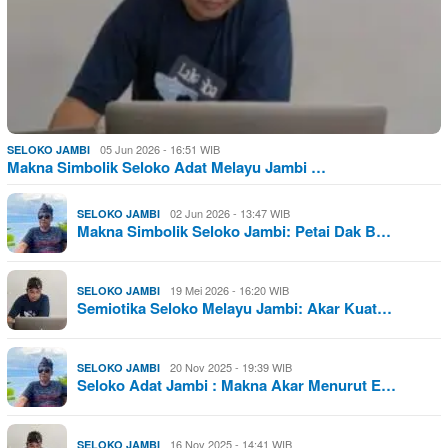
05 Jun 2026 - 16:51 WIB
SELOKO JAMBI
Makna Simbolik Seloko Adat Melayu Jambi …
02 Jun 2026 - 13:47 WIB
SELOKO JAMBI
Makna Simbolik Seloko Jambi: Petai Dak B…
19 Mei 2026 - 16:20 WIB
SELOKO JAMBI
Semiotika Seloko Melayu Jambi: Akar Kuat…
20 Nov 2025 - 19:39 WIB
SELOKO JAMBI
Seloko Adat Jambi : Makna Akar Menurut E…
16 Nov 2025 - 14:41 WIB
SELOKO JAMBI