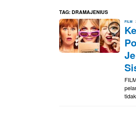
TAG:
DRAMAJENIUS
E
FILM
Ke
K
Po
Je
Si
FILM
pela
tida