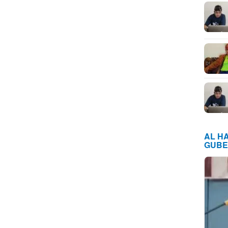
AL H
GUBE