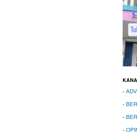
KANA
-
ADV
-
BER
-
BER
-
OPI