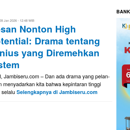
BANK
vo
28 Jan 2026 - 12:48 WIB
san Nonton High
usnady
tential: Drama tentang
nius yang Diremehkan
stem
, Jambiseru.com – Dan ada drama yang pelan-
n menyadarkan kita bahwa kepintaran tinggi
k selalu
Selengkapnya di Jambiseru.com