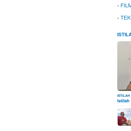
-
FIL
-
TEK
ISTI
ISTILA
Istila