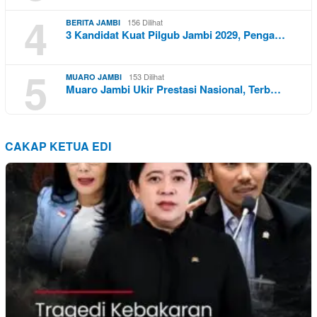
4
156 Dilihat
BERITA JAMBI
3 Kandidat Kuat Pilgub Jambi 2029, Penga…
5
153 Dilihat
MUARO JAMBI
Muaro Jambi Ukir Prestasi Nasional, Terb…
CAKAP KETUA EDI