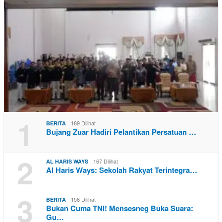
1
189 Dilihat
BERITA
Bujang Zuar Hadiri Pelantikan Persatuan …
2
167 Dilihat
AL HARIS WAYS
Al Haris Ways: Sekolah Rakyat Terintegra…
3
158 Dilihat
BERITA
Bukan Cuma TNI! Mensesneg Buka Suara:
Gu…