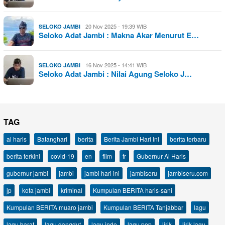
20 Nov 2025 - 19:39 WIB
SELOKO JAMBI
Seloko Adat Jambi : Makna Akar Menurut E…
16 Nov 2025 - 14:41 WIB
SELOKO JAMBI
Seloko Adat Jambi : Nilai Agung Seloko J…
TAG
al haris
Batanghari
berita
Berita Jambi Hari Ini
berita terbaru
berita terkini
covid-19
en
film
fr
Gubernur Al Haris
gubernur jambi
jambi
jambi hari ini
jambiseru
jambiseru.com
jp
kota jambi
kriminal
Kumpulan BERITA haris-sani
Kumpulan BERITA muaro jambi
Kumpulan BERITA Tanjabbar
lagu
lagu barat
lagu dangdut
lagu indo
lagu pop
lirik
lirik lagu