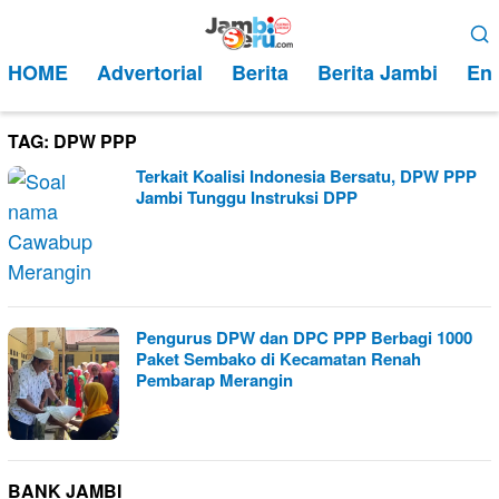
Loncat
Menu
ke
Mobile
HOME
Advertorial
Berita
Berita Jambi
Ent
konten
TAG:
DPW PPP
Terkait Koalisi Indonesia Bersatu, DPW PPP
Jambi Tunggu Instruksi DPP
Pengurus DPW dan DPC PPP Berbagi 1000
Paket Sembako di Kecamatan Renah
Pembarap Merangin
BANK JAMBI