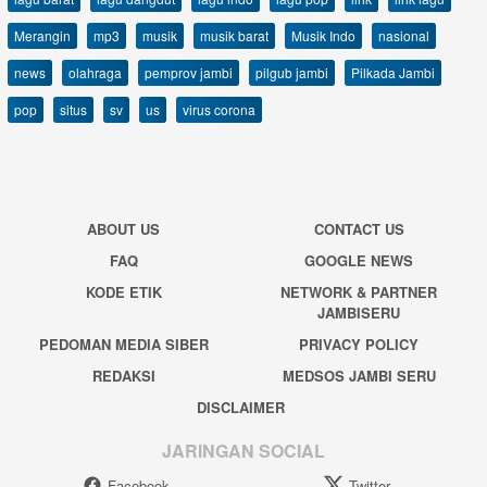
Merangin
mp3
musik
musik barat
Musik Indo
nasional
news
olahraga
pemprov jambi
pilgub jambi
Pilkada Jambi
pop
situs
sv
us
virus corona
ABOUT US
CONTACT US
FAQ
GOOGLE NEWS
KODE ETIK
NETWORK & PARTNER
JAMBISERU
PEDOMAN MEDIA SIBER
PRIVACY POLICY
REDAKSI
MEDSOS JAMBI SERU
DISCLAIMER
JARINGAN SOCIAL
Facebook
Twitter