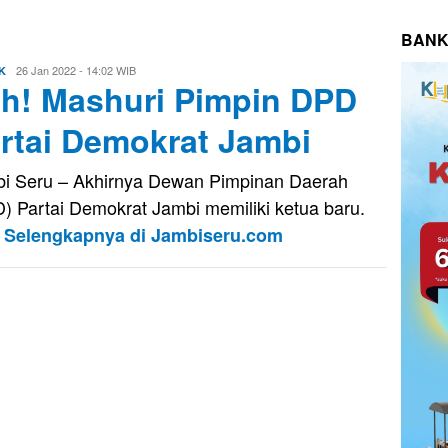
BANK
Eri
26 Jan 2022 - 14:02 WIB
K
h! Mashuri Pimpin DPD
Saputra
rtai Demokrat Jambi
i Seru – Akhirnya Dewan Pimpinan Daerah
) Partai Demokrat Jambi memiliki ketua baru.
P
Selengkapnya di Jambiseru.com