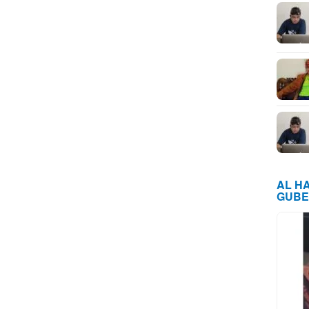
AL H
GUBE