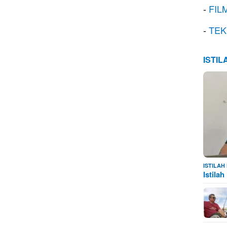
-
FIL
-
TEK
ISTI
ISTILA
Istila