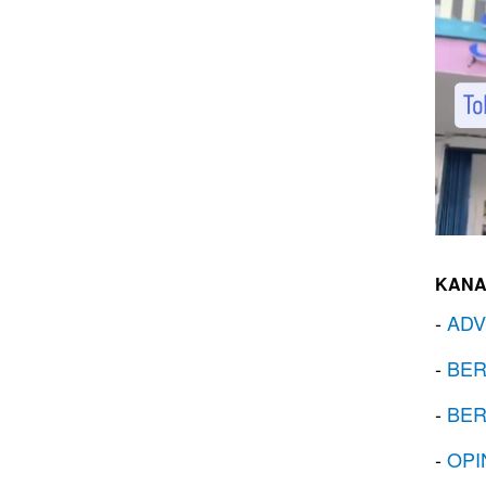
KANA
-
ADV
-
BER
-
BER
-
OPI