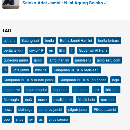
Seloko Adat Jambi : Nilai Agung Seloko J…
TAG
al haris
Batanghari
berita
Berita Jambi Hari Ini
berita terbaru
berita terkini
covid-19
en
film
fr
Gubernur Al Haris
gubernur jambi
jambi
jambi hari ini
jambiseru
jambiseru.com
jp
kota jambi
kriminal
Kumpulan BERITA haris-sani
Kumpulan BERITA muaro jambi
Kumpulan BERITA Tanjabbar
lagu
lagu barat
lagu dangdut
lagu indo
lagu pop
lirik
lirik lagu
Merangin
mp3
musik
musik barat
Musik Indo
nasional
news
olahraga
pemprov jambi
pilgub jambi
Pilkada Jambi
pop
situs
sv
us
virus corona