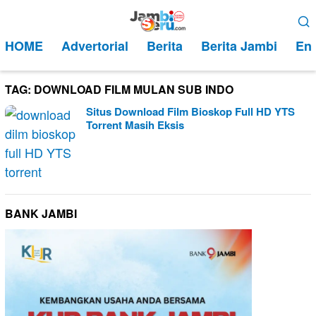
Loncat
Menu
ke
Mobile
HOME
Advertorial
Berita
Berita Jambi
Ent
konten
TAG:
DOWNLOAD FILM MULAN SUB INDO
Situs Download Film Bioskop Full HD YTS
Torrent Masih Eksis
BANK JAMBI