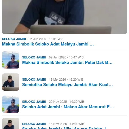
05 Jun 2026 - 16:51 WIB
SELOKO JAMBI
Makna Simbolik Seloko Adat Melayu Jambi …
02 Jun 2026 - 13:47 WIB
SELOKO JAMBI
Makna Simbolik Seloko Jambi: Petai Dak B…
19 Mei 2026 - 16:20 WIB
SELOKO JAMBI
Semiotika Seloko Melayu Jambi: Akar Kuat…
20 Nov 2025 - 19:39 WIB
SELOKO JAMBI
Seloko Adat Jambi : Makna Akar Menurut E…
16 Nov 2025 - 14:41 WIB
SELOKO JAMBI
Seloko Adat Jambi : Nilai Agung Seloko J…