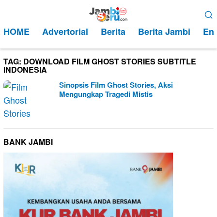
Loncat
Menu
ke
Mobile
HOME
Advertorial
Berita
Berita Jambi
Ent
konten
TAG:
DOWNLOAD FILM GHOST STORIES SUBTITLE
INDONESIA
Sinopsis Film Ghost Stories, Aksi
Mengungkap Tragedi Mistis
BANK JAMBI