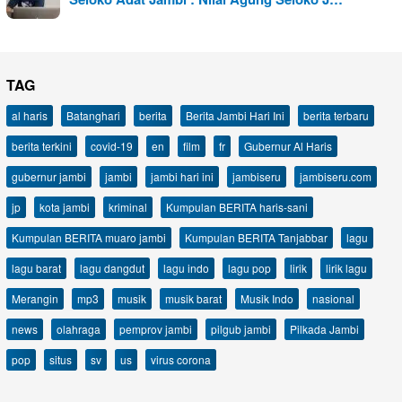
TAG
al haris
Batanghari
berita
Berita Jambi Hari Ini
berita terbaru
berita terkini
covid-19
en
film
fr
Gubernur Al Haris
gubernur jambi
jambi
jambi hari ini
jambiseru
jambiseru.com
jp
kota jambi
kriminal
Kumpulan BERITA haris-sani
Kumpulan BERITA muaro jambi
Kumpulan BERITA Tanjabbar
lagu
lagu barat
lagu dangdut
lagu indo
lagu pop
lirik
lirik lagu
Merangin
mp3
musik
musik barat
Musik Indo
nasional
news
olahraga
pemprov jambi
pilgub jambi
Pilkada Jambi
pop
situs
sv
us
virus corona