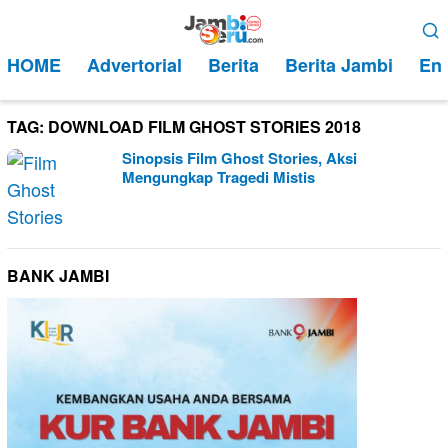
Loncat
Menu
ke
Mobile
HOME
Advertorial
Berita
Berita Jambi
Ent
konten
TAG:
DOWNLOAD FILM GHOST STORIES 2018
Sinopsis Film Ghost Stories, Aksi
Mengungkap Tragedi Mistis
BANK JAMBI