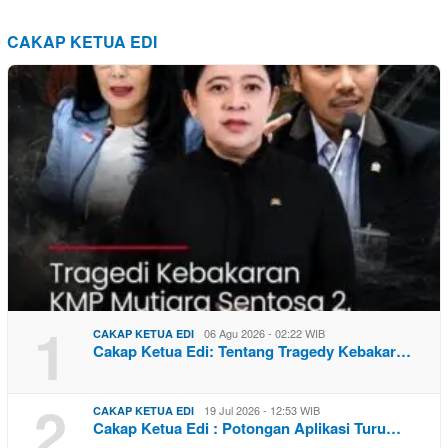
CAKAP KETUA EDI
1
06 Agu 2026 - 02:22 WIB
CAKAP KETUA EDI
Cakap Ketua Edi: Tentang Tragedy Kebakar…
2
19 Jul 2026 - 12:53 WIB
CAKAP KETUA EDI
Cakap Ketua Edi : Potongan Aplikasi Turu…