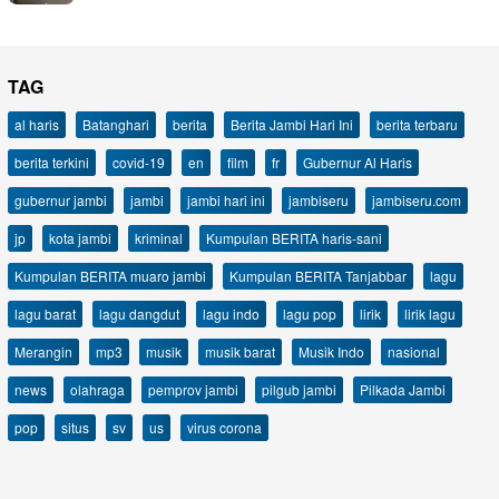
TAG
al haris
Batanghari
berita
Berita Jambi Hari Ini
berita terbaru
berita terkini
covid-19
en
film
fr
Gubernur Al Haris
gubernur jambi
jambi
jambi hari ini
jambiseru
jambiseru.com
jp
kota jambi
kriminal
Kumpulan BERITA haris-sani
Kumpulan BERITA muaro jambi
Kumpulan BERITA Tanjabbar
lagu
lagu barat
lagu dangdut
lagu indo
lagu pop
lirik
lirik lagu
Merangin
mp3
musik
musik barat
Musik Indo
nasional
news
olahraga
pemprov jambi
pilgub jambi
Pilkada Jambi
pop
situs
sv
us
virus corona