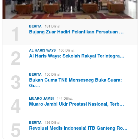
1
181 Dilihat
BERITA
Bujang Zuar Hadiri Pelantikan Persatuan …
2
160 Dilihat
AL HARIS WAYS
Al Haris Ways: Sekolah Rakyat Terintegra…
3
150 Dilihat
BERITA
Bukan Cuma TNI! Mensesneg Buka Suara:
Gu…
4
144 Dilihat
MUARO JAMBI
Muaro Jambi Ukir Prestasi Nasional, Terb…
5
136 Dilihat
BERITA
Revolusi Medis Indonesia! ITB Ganteng Ro…