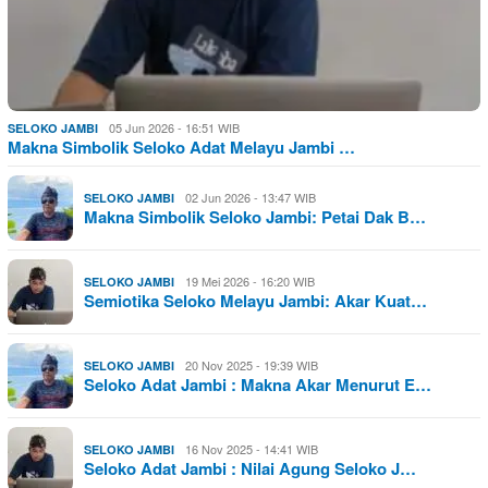
05 Jun 2026 - 16:51 WIB
SELOKO JAMBI
Makna Simbolik Seloko Adat Melayu Jambi …
02 Jun 2026 - 13:47 WIB
SELOKO JAMBI
Makna Simbolik Seloko Jambi: Petai Dak B…
19 Mei 2026 - 16:20 WIB
SELOKO JAMBI
Semiotika Seloko Melayu Jambi: Akar Kuat…
20 Nov 2025 - 19:39 WIB
SELOKO JAMBI
Seloko Adat Jambi : Makna Akar Menurut E…
16 Nov 2025 - 14:41 WIB
SELOKO JAMBI
Seloko Adat Jambi : Nilai Agung Seloko J…